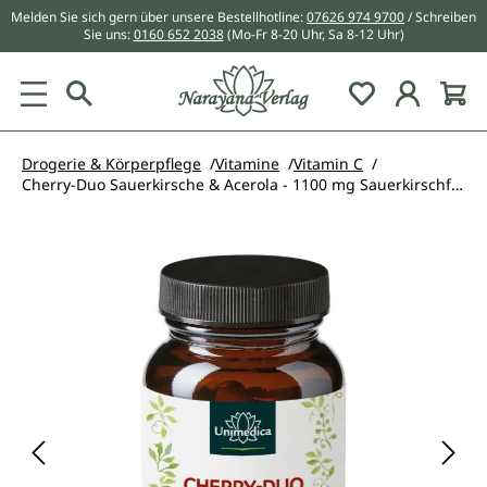
Melden Sie sich gern über unsere Bestellhotline:
07626 974 9700
/ Schreiben
alt springen
Sie uns:
0160 652 2038
(Mo-Fr 8-20 Uhr, Sa 8-12 Uhr)
Du hast 0 Pr
Drogerie & Körperpflege
Vitamine
Vitamin C
Cherry-Duo Sauerkirsche & Acerola - 1100 mg Sauerkirschfrucht-Extrakt pro Tagesdosis (2 Kapseln) - 60 Kapseln - von Unimedica
Bildergalerie überspringen