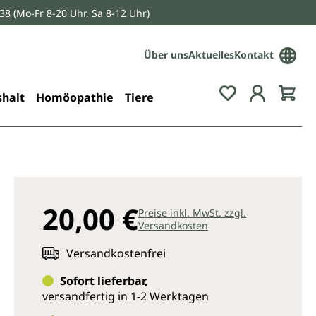
038
(Mo-Fr 8-20 Uhr, Sa 8-12 Uhr)
Über uns
Aktuelles
Kontakt
Du hast 0 Pro
halt
Homöopathie
Tiere
20,00 €
Preise inkl. MwSt. zzgl.
Versandkosten
Versandkostenfrei
Sofort lieferbar,
versandfertig in 1-2 Werktagen