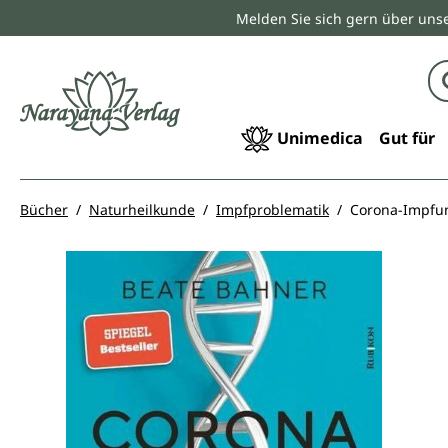
Melden Sie sich gern über unse
springen
Zur Hauptnavigation springen
Unimedica
Gut für
Bücher
Naturheilkunde
Impfproblematik
Corona-Impfu
Bildergalerie überspringen