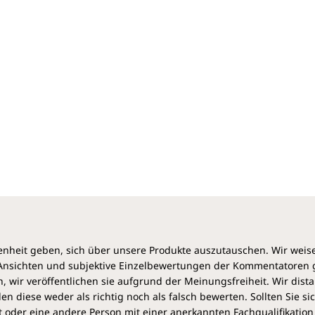
nicht nur gegen fundamentale Regeln von
Wissenschaft, Medizin und Ethik. Er macht sich unter
Umständen sogar wegen Körperverletzung strafbar
und riskiert erhebliche Schadensersatzansprüche.
Diese Konsequenz können Ärzte nur vermeiden,
wenn sie ihre Patienten umfassend und
wahrheitsgemäß informieren und beraten.
Beate Bahner, Medizinrechtlerin der erste Stunde,
klärt auf: Die Corona-Impfung ist nicht nur ein
rechtliches Hochrisikogebiet für impfende Ärzte,
sondern birgt auch und vor allem große Gefahren
für die Geimpften selbst. Wie dennoch Schäden
und Schadensersatzklagen vermieden werden
können, skizziert sie in diesem Buch.
heit geben, sich über unsere Produkte auszutauschen. Wir weis
e Ansichten und subjektive Einzelbewertungen der Kommentatoren
 wir veröffentlichen sie aufgrund der Meinungsfreiheit. Wir dist
diese weder als richtig noch als falsch bewerten. Sollten Sie si
 oder eine andere Person mit einer anerkannten Fachqualifikation