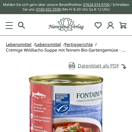
Melden Sie sich gern über unsere Bestellhotline:
07626 974 9700
/ Schreiben
alt springen
Sie uns:
0160 652 2038
(Mo-Fr 8-20 Uhr, Sa 8-12 Uhr)
Du hast 0 Pr
Lebensmittel
Lebensmittel
Fertiggerichte
Cremige Wildlachs-Suppe mit feinem Bio-Gartengemüse - Fontaine - 400 ml
Datenblatt als PDF
Bildergalerie überspringen