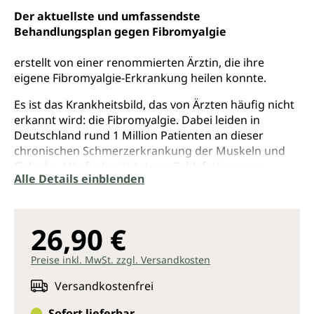
Der aktuellste und umfassendste
Behandlungsplan gegen Fibromyalgie
erstellt von einer renommierten Ärztin, die ihre
eigene Fibromyalgie-Erkrankung heilen konnte.
Es ist das Krankheitsbild, das von Ärzten häufig nicht
erkannt wird: die Fibromyalgie. Dabei leiden in
Deutschland rund 1 Million Patienten an dieser
chronischen Schmerzerkrankung der Muskeln und
Gelenke. Häufig begleitet von Schlafstörungen,
Alle Details einblenden
Erschöpfungszuständen oder psychischen
Problemen.
Dr. Ginevra Liptan stellt mit dem Fibromyalgie-
26,90 €
Handbuch ihren ganzheitlichen Ansatz vor, der
konventionelle und alternative Methoden kombiniert.
Preise inkl. MwSt. zzgl. Versandkosten
- Ruhe: Hyperaktive Stressreaktionen besänftigen &
Versandkostenfrei
Tiefschlafphasen ohne Unterbrechungen
wiederherstellen
Sofort lieferbar,