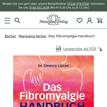
Melden Sie sich gern über unsere Bestellhotline:
07626 974 9700
/ Schreiben
alt springen
Sie uns:
0160 652 2038
(Mo-Fr 8-20 Uhr, Sa 8-12 Uhr)
Du hast 0 Pr
Bücher
Narayana Verlag
Das Fibromyalgie-Handbuch
Leseprobe als PDF
Bildergalerie überspringen