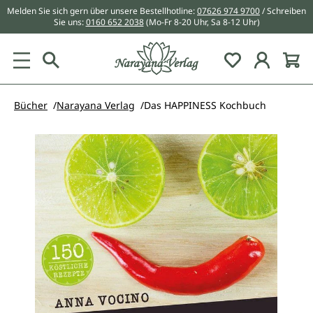
Melden Sie sich gern über unsere Bestellhotline:
07626 974 9700
/ Schreiben
alt springen
Sie uns:
0160 652 2038
(Mo-Fr 8-20 Uhr, Sa 8-12 Uhr)
Du hast 0 Pr
Bücher
Narayana Verlag
Das HAPPINESS Kochbuch
Bildergalerie überspringen