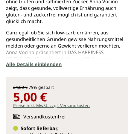
ohne Gluten und raffinierten Zucker. Anna Vocino
zeigt, dass gesunde, vollwertige Ernährung auch
gluten- und zuckerfrei möglich ist und garantiert
glücklich macht.
Ganz egal, ob Sie sich low-carb ernähren, aus
gesundheitlichen Gründen gewisse Nahrungsmittel
meiden oder gerne an Gewicht verlieren möchten,
Anna Vocino präsentiert in DAS HAPPINESS
KOCHBUCH 154 unkomplizierte, raffinierte und
Alle Details einblenden
leckere Rezepte, die es an nichts fehlen lassen! Ihre
Kreationen reichen von geröstetem Spargel mit
Manchego und Pinienkernen oder Scampi mit
Kokoskruste bis hin zu verführerischen süßen
24,80 €
79% gespart
Highlights wie Erdbeersorbet mit Schokosplittern
5,00 €
und haben in den USA viele Tausend Fans gefunden.
Mittlerweile zählt DAS HAPPINESS KOCHBUCH dort zu
Preise inkl. MwSt. zzgl. Versandkosten
den beliebtesten Kochbüchern für eine glutenfreie
Versandkostenfrei
Ernährung.
Sofort lieferbar,
Die kreative Autorin, die selbst an Zöliakie leidet, weiß