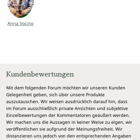
gleich an, diese einfachen und leckeren Rezepte
nachzukochen und erfahren Sie echte Gesundheit und
Vitalität."
– Dr. Catherine Shanahan, Ärztin, Autorin und
Anna Vocino
Ernährungsberaterin der LA Lakers
Kundenbewertungen
Mit dem folgenden Forum möchten wir unseren Kunden
Gelegenheit geben, sich über unsere Produkte
auszutauschen. Wir weisen ausdrücklich darauf hin, dass
im Forum ausschließlich private Ansichten und subjektive
Einzelbewertungen der Kommentatoren geäußert werden.
Wir machen uns die Aussagen in keiner Weise zu eigen, wir
veröffentlichen sie aufgrund der Meinungsfreiheit. Wir
distanzieren uns jedoch von den entsprechenden Angaben