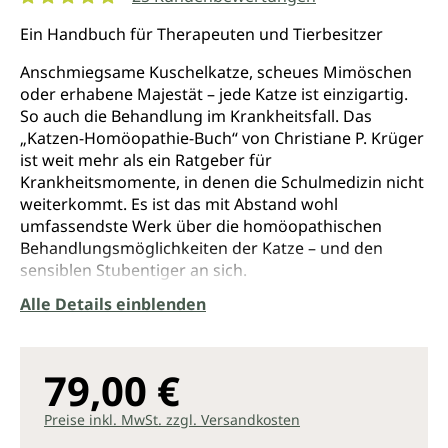
Durchschnittliche Bewertung von 5 von 5 Sternen
Ein Handbuch für Therapeuten und Tierbesitzer
Anschmiegsame Kuschelkatze, scheues Mimöschen
oder erhabene Majestät – jede Katze ist einzigartig.
So auch die Behandlung im Krankheitsfall. Das
„Katzen-Homöopathie-Buch“ von Christiane P. Krüger
ist weit mehr als ein Ratgeber für
Krankheitsmomente, in denen die Schulmedizin nicht
weiterkommt. Es ist das mit Abstand wohl
umfassendste Werk über die homöopathischen
Behandlungsmöglichkeiten der Katze – und den
sensiblen Stubentiger an sich.
Alle Details einblenden
Von akuten Beschwerden bis zu schweren
chronischen Erkrankungen, von Verletzungen, Sturz
aus dem Fenster, inneren Blutungen, Infektionen,
speziellen Katzenkrankheiten wie Leukose und
79,00 €
Toxoplasmose, Entzündungen der Augen und Ohren,
neurologischen Beschwerden, Erkrankungen des
Preise inkl. MwSt. zzgl. Versandkosten
Verdauungssystems und des Bewegungsapparates,