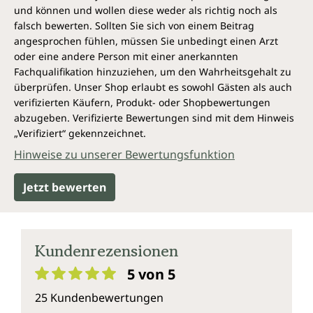
und können und wollen diese weder als richtig noch als
bringt die homöopathische Behandlung der Katzen auf ein
falsch bewerten. Sollten Sie sich von einem Beitrag
neues Niveau.”
angesprochen fühlen, müssen Sie unbedingt einen Arzt
Dr. med. vet. Brigitta Monhart
oder eine andere Person mit einer anerkannten
Fachqualifikation hinzuziehen, um den Wahrheitsgehalt zu
überprüfen. Unser Shop erlaubt es sowohl Gästen als auch
verifizierten Käufern, Produkt- oder Shopbewertungen
abzugeben. Verifizierte Bewertungen sind mit dem Hinweis
„Verifiziert“ gekennzeichnet.
Hinweise zu unserer Bewertungsfunktion
Jetzt bewerten
Kundenrezensionen
5 von 5
Durchschnittliche Bewertung von 5 von 5 Sternen
25 Kundenbewertungen