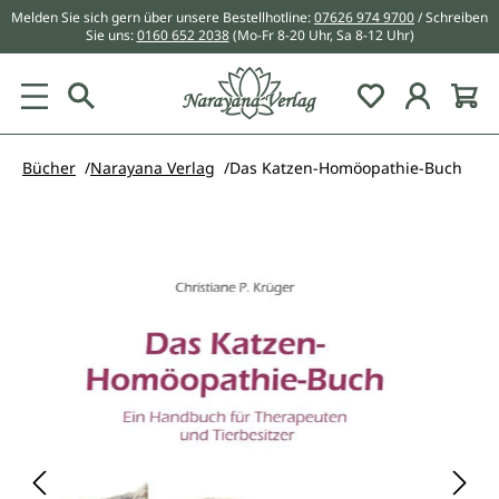
Melden Sie sich gern über unsere Bestellhotline:
07626 974 9700
/ Schreiben
alt springen
Sie uns:
0160 652 2038
(Mo-Fr 8-20 Uhr, Sa 8-12 Uhr)
Du hast 0 Pr
Bücher
Narayana Verlag
Das Katzen-Homöopathie-Buch
Bildergalerie überspringen