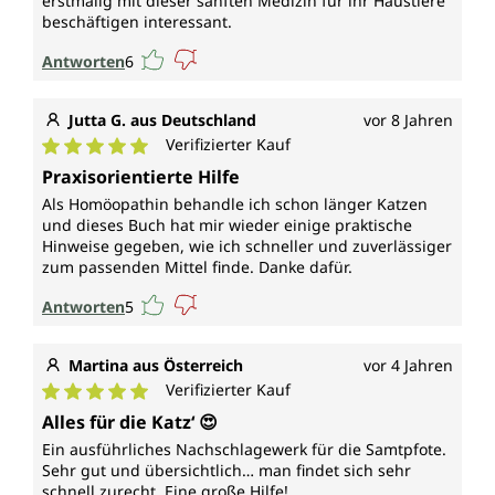
erstmalig mit dieser sanften Medizin für ihr Haustiere
beschäftigen interessant.
Antworten
6
Jutta G. aus Deutschland
vor 8 Jahren
Verifizierter Kauf
Durchschnittliche Bewertung von 5 von 5 Sternen
Praxisorientierte Hilfe
Als Homöopathin behandle ich schon länger Katzen
und dieses Buch hat mir wieder einige praktische
Hinweise gegeben, wie ich schneller und zuverlässiger
zum passenden Mittel finde. Danke dafür.
Antworten
5
Martina aus Österreich
vor 4 Jahren
Verifizierter Kauf
Durchschnittliche Bewertung von 5 von 5 Sternen
Alles für die Katz‘ 😍
Ein ausführliches Nachschlagewerk für die Samtpfote.
Sehr gut und übersichtlich… man findet sich sehr
schnell zurecht. Eine große Hilfe!