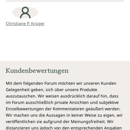
Homöopathie-Buch
"Das Werk ist jeden Tag der 4 Jahre Wartezeit seit
Christiane P. Krüger
Bestellung wert. Wer es als Therapeut nicht im
Bücherbestand hat, ist um eines der meines Erachtens
besten Tierhomöopathiebücher ärmer ! Und solche
Bemerkungen gebe ich nicht leichtfertig ab ! Ein absolutes
Must-have für die Praktiker! Ich habe Christiane auf einem
Kongress in Badenweiler kennengelernt und später eine
Fortbildung bei ihr gemacht. Sie hat unglaubliches
Kundenbewertungen
Fachwissen und Erfahrung zusammengetragen und man
kann ihr nur auf Knien danken, dass sie beides gewillt ist,
Mit dem folgenden Forum möchten wir unseren Kunden
weiterzugeben."
Gelegenheit geben, sich über unsere Produkte
Sybille Traum – Tierheilpraktikerin
auszutauschen. Wir weisen ausdrücklich darauf hin, dass
im Forum ausschließlich private Ansichten und subjektive
"Christiane P. Krügers „Katzen-Homöopathie-Buch“ ist
Einzelbewertungen der Kommentatoren geäußert werden.
kompetente Fachliteratur und eine Liebeserklärung an die
Wir machen uns die Aussagen in keiner Weise zu eigen, wir
Katze zugleich. Eine echte Fundgrube für alle, die mit
veröffentlichen sie aufgrund der Meinungsfreiheit. Wir
Katzen zu tun haben – privat oder beruflich. Möge es den
distanzieren uns jedoch von den entsprechenden Angaben
Samtpfoten schnell wieder besser gehen! „Dieses Buch