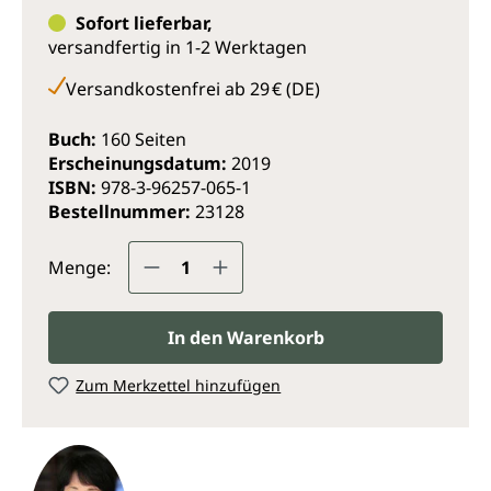
Tipps erleichtern das Aussortieren und
Sofort lieferbar,
ressourcenschonende Entsorgen.
versandfertig in 1-2 Werktagen
Ein unverzichtbarer Ratgeber für alle, die sich
Versandkostenfrei ab 29 € (DE)
innerlich wie äußerlich mehr Leichtigkeit und
Ordnung in ihrem Leben wünschen. Die Kunst des
Buch:
160 Seiten
Wegwerfens wurzelt tief im japanischen
Erscheinungsdatum:
2019
Minimalismus und schärft den Blick für die Dinge, die
ISBN:
978-3-96257-065-1
wirklich glücklich machen.
Bestellnummer:
23128
Produkt Anzahl: Gib den gewünsc
Menge:
In den Warenkorb
Zum Merkzettel hinzufügen