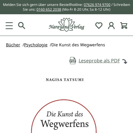
Melden Sie sich gern über unsere Bestellhotline:
07626 974 9700
/ Schreiben
alt springen
Sie uns:
0160 652 2038
(Mo-Fr 8-20 Uhr, Sa 8-12 Uhr)
Du hast 0 Pr
Bücher
Psychologie
Die Kunst des Wegwerfens
Leseprobe als PDF
Bildergalerie überspringen