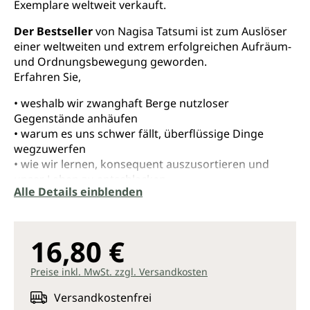
Exemplare weltweit verkauft.
Der Bestseller
von Nagisa Tatsumi ist zum Auslöser
einer weltweiten und extrem erfolgreichen Aufräum-
und Ordnungsbewegung geworden.
Erfahren Sie,
• weshalb wir zwanghaft Berge nutzloser
Gegenstände anhäufen
• warum es uns schwer fällt, überflüssige Dinge
wegzuwerfen
• wie wir lernen, konsequent auszusortieren und
unser Leben zu entschlacken
Alle Details einblenden
Die Kunst des Wegwerfens - Nagisa
Tatsumi
16,80 €
Nagisa Tatsumi zeigt, dass man sich mit ein paar
Preise inkl. MwSt. zzgl. Versandkosten
Tricks vom Ballast überflüssiger Sachen nachhaltig
befreien kann. Zehn einfache Grundregeln führen in
Versandkostenfrei
die Kunst des Entrümpelns ohne Reue ein. Praktische