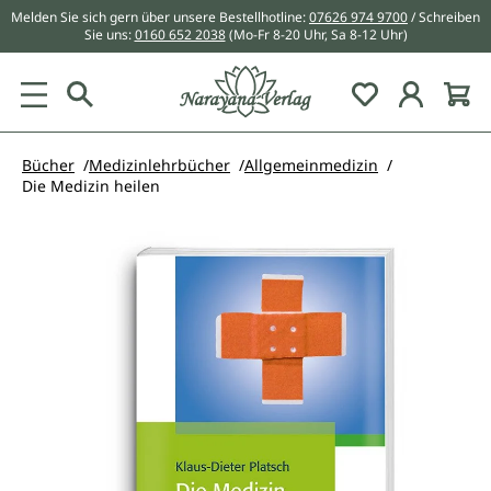
Melden Sie sich gern über unsere Bestellhotline:
07626 974 9700
/ Schreiben
alt springen
Sie uns:
0160 652 2038
(Mo-Fr 8-20 Uhr, Sa 8-12 Uhr)
Du hast 0 Pr
Bücher
Medizinlehrbücher
Allgemeinmedizin
Die Medizin heilen
Bildergalerie überspringen