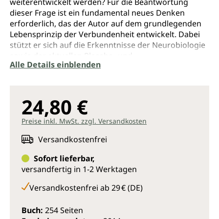
weiterentwickelt werden? Für die Beantwortung
dieser Frage ist ein fundamental neues Denken
erforderlich, das der Autor auf dem grundlegenden
Lebensprinzip der Verbundenheit entwickelt. Dabei
stützt er sich auf die Erkenntnisse der Neurobiologie
sowie der aktuellen Placebo- und
Alle Details einblenden
Kommunikationsforschung und zeigt auf, dass auch
im Gesundheitssystem alles miteinander verbunden
ist.
24,80 €
Die Medizin von morgen wird ein viel weiter
gefasstes Verständnis von Bewusstsein und
Preise inkl. MwSt. zzgl. Versandkosten
essenzieller Verbundenheit haben, das zu einem
integralen Menschenbild führt. Klaus-Dieter Platsch
Versandkostenfrei
formuliert sechs Thesen, die maßgeblich für eine
Sofort lieferbar,
Medizin des dritten Jahrtausends sind. An konkreten
versandfertig in 1-2 Werktagen
Beispielen werden die künftigen Anforderungen an
die ärztliche Persönlichkeit sowie die
Versandkostenfrei ab 29 € (DE)
Grundhaltungen einer gelingenden Arzt-Patienten-
Begegnung entwickelt.
Buch:
254 Seiten