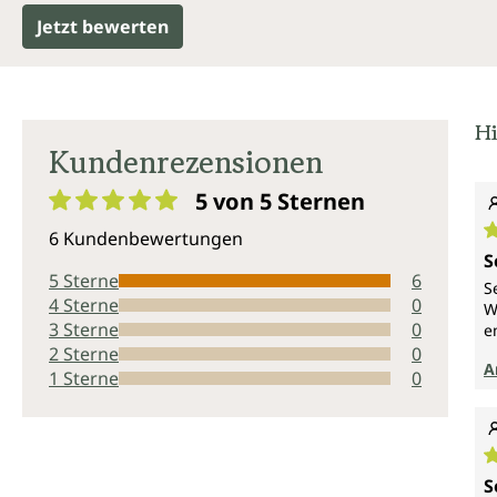
Jetzt bewerten
Hi
Kundenrezensionen
5 von 5
Sternen
Durchschnittliche Bewertung von 5 von 5 Sternen
6 Kundenbewertungen
D
S
5 Sterne
6
S
4 Sterne
0
W
3 Sterne
0
e
2 Sterne
0
A
1 Sterne
0
D
S