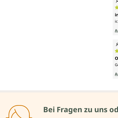
D
i
i
A
D
O
G
A
Bei Fragen zu uns o