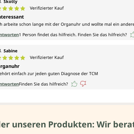
Skotty
Verifizierter Kauf
urchschnittliche Bewertung von 5 von 5 Sternen
nteressant
ch arbeite schon lange mit der Organuhr und wollte mal ein andere
ntworten
1
Person findet das hilfreich.
Finden Sie das hilfreich?
Sabine
Verifizierter Kauf
urchschnittliche Bewertung von 5 von 5 Sternen
rganuhr
ehört einfach zur jeden guten Diagnose der TCM
ntworten
Finden Sie das hilfreich?
der unseren Produkten: Wir berat