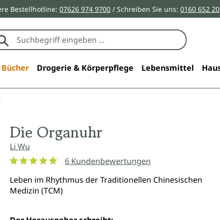
re Bestellhotline:
07626 974 9700
/ Schreiben Sie uns:
0160 652 2
Bücher
Drogerie & Körperpflege
Lebensmittel
Haus
r
Die Organuhr
Li Wu
6 Kundenbewertungen
Durchschnittliche Bewertung von 5 von 5 Sternen
Leben im Rhythmus der Traditionellen Chinesischen
Medizin (TCM)
Der Herausgeber schreibt: