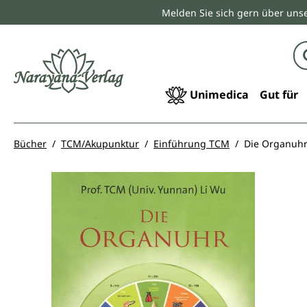
Melden Sie sich gern über unse
springen
Zur Hauptnavigation springen
Unimedica
Gut für
Bücher
TCM/Akupunktur
Einführung TCM
Die Organuh
Bildergalerie überspringen