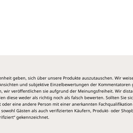
Zusammenspiel der Gegensätze. Wenn dieses
sensible Gleichgewicht gestört ist, gerät das ganze
System aus dem Takt. Psychosomatische
Beschwerden sollten deshalb immer als Warnsignale
gedeutet werden. Sie weisen uns darauf hin, dass wir
wieder mehr auf den eigenen Körper, auf unsere
innere Uhr hören sollten. Auch der Mensch ist
eingebettet in die rhythmischen Prozesse der Natur,
in den Lauf der Jahreszeiten, von Sonne und Mond,
von Tag und Nacht. In gleicher Weise hat auch jedes
unserer Organe seine aktiven Phasen und seine
Ruhephasen.
heit geben, sich über unsere Produkte auszutauschen. Wir weis
Der renommierte TCM-Experte Li Wu zeigt in diesem
e Ansichten und subjektive Einzelbewertungen der Kommentatoren
Ratgeber auf, welche Organe Beschwerden zu
 wir veröffentlichen sie aufgrund der Meinungsfreiheit. Wir dist
bestimmten Tageszeiten verweisen, wann welche
diese weder als richtig noch als falsch bewerten. Sollten Sie si
Behandlungen am wirkungsvollsten sind und wann
 oder eine andere Person mit einer anerkannten Fachqualifikation
jeweils die beste Zeit für Arbeits- oder Ruhephasen
sowohl Gästen als auch verifizierten Käufern, Produkt- oder Sho
ist. Richten Sie Ihren Alltag mit den wirksamen
ifiziert“ gekennzeichnet.
Methoden und Heilmitteln der TCM wieder nach den
natürlichen Bedürfnissen aus: Nur wenn wir achtsam