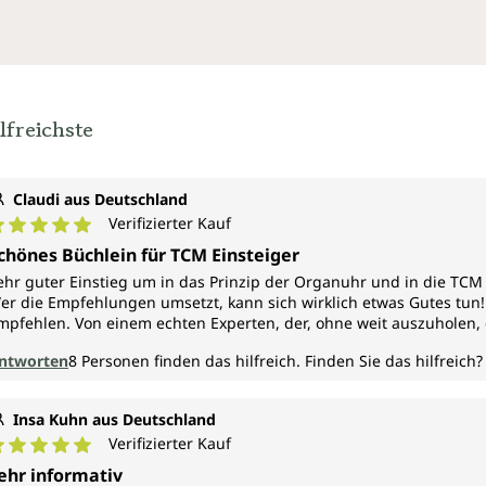
und im Einklang mit unserer inneren Uhr leben,
finden wir zu unserem natürlichen Biorhythmus
zurück – und damit zu Wohlbefinden und
Gesundheit.
-Kurze Einführung in die Traditionelle Chinesische
lfreichste
Medizin (TCM)
-Die Hauptaktivitätszeiten unserer zwölf wichtigsten
Organe
Claudi aus Deutschland
-Vorbeugen und Behandeln – mit natürlichen
Verifizierter Kauf
Heilmitteln und Methoden
urchschnittliche Bewertung von 5 von 5 Sternen
chönes Büchlein für TCM Einsteiger
-Tabellarische Übersichtstafel mit Zeiten und
ehr guter Einstieg um in das Prinzip der Organuhr und in die TC
Funktionen der jeweiligen Organe
er die Empfehlungen umsetzt, kann sich wirklich etwas Gutes tun!
mpfehlen. Von einem echten Experten, der, ohne weit auszuholen,
Li Wu, geboren 1966, ist Doktor der Traditionellen
Chinesischen Medizin (TCM). In Deutschland ist er als
ntworten
8
Personen finden das hilfreich.
Finden Sie das hilfreich?
Heilpraktiker zugelassen und betreibt mit großem
Erfolg eine Naturheilpraxis in München. Seine
Insa Kuhn aus Deutschland
außergewöhnliche Begabung wurde schon früh
Verifizierter Kauf
erkannt und ließ ihm die Ausbildung am
urchschnittliche Bewertung von 5 von 5 Sternen
weltberühmten Shaolin-Kloster in der chinesischen
ehr informativ