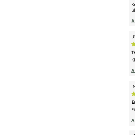
K
ü
A
D
T
K
A
D
E
E
A