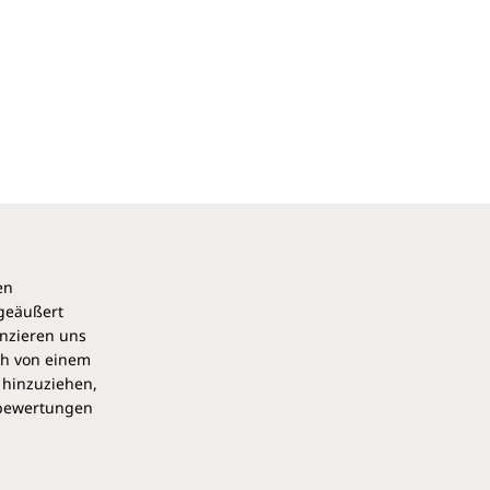
en
 geäußert
anzieren uns
ch von einem
 hinzuziehen,
pbewertungen