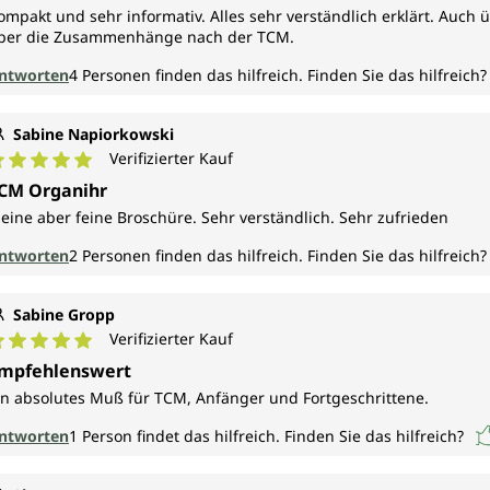
Provinz Henan zuteilwerden, die er dann später mit
ompakt und sehr informativ. Alles sehr verständlich erklärt. Auch
einem Medizinstudium an der Universität Peking
ber die Zusammenhänge nach der TCM.
fortsetzte.
ntworten
4
Personen finden das hilfreich.
Finden Sie das hilfreich?
In Deutschland studierte Li Wu Psychologie und
Germanistik an der Universität in Passau. Dr. Li Wu ist
zudem Qi-Gong-Meister, Professor für TCM an der
Sabine Napiorkowski
Universität Yunnan und Professor für Ost-West-
Verifizierter Kauf
urchschnittliche Bewertung von 5 von 5 Sternen
Medizin an der Universität in San Francisco;
CM Organihr
außerdem leitet er das Naturheilkundliche
leine aber feine Broschüre. Sehr verständlich. Sehr zufrieden
Forschungsinstitut München und ist
Vorstandsmitglied des Naturwissenschaftlichen
ntworten
2
Personen finden das hilfreich.
Finden Sie das hilfreich?
Forschungsverbandes China und des chinesischen
Huang Han Medizinverbandes.
Sabine Gropp
Von Dr. Li sind u. a. die Bücher "Heiltees für Körper,
Verifizierter Kauf
Geist und Seele" (zusammen mit Jürgen Klitzner),
urchschnittliche Bewertung von 5 von 5 Sternen
mpfehlenswert
"Das Buch der Chinesischen Heilkunst" und "TCM für
jeden Tag" erschienen.
in absolutes Muß für TCM, Anfänger und Fortgeschrittene.
ntworten
1
Person findet das hilfreich.
Finden Sie das hilfreich?