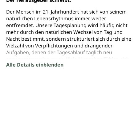
Der Mensch im 21. Jahrhundert hat sich von seinem
natürlichen Lebensrhythmus immer weiter
entfremdet. Unsere Tagesplanung wird häufig nicht
mehr durch den natürlichen Wechsel von Tag und
Nacht bestimmt, sondern strukturiert sich durch eine
Vielzahl von Verpflichtungen und drängenden
Aufgaben, denen der Tagesablauf täglich neu
angepasst werden muss. Viele Menschen fühlen sich
Alle Details einblenden
deshalb gehetzt, überreizt und irgendwann einfach
nur noch erschöpft. Oder sie entwickeln typische
Stresssymptome, die dann – getrennt von den
eigentlichen Ursachen – medikamentös „verarztet“
werden.
Nach dem jahrtausendealten Heilwissen der
Traditionellen Chinesischen Medizin (TCM) ist selbst
der unendliche Kosmos einem ständigen Wandel
unterworfen – einem Wechselspiel von Aktivitäts- und
Ruhephasen, von Yin und Yang, dem dynamischen