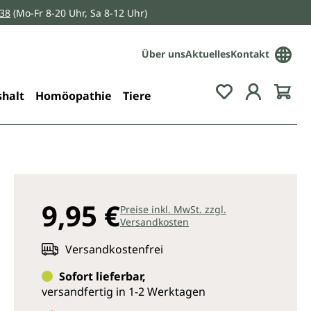
038
(Mo-Fr 8-20 Uhr, Sa 8-12 Uhr)
Über uns
Aktuelles
Kontakt
Du hast 0 Pro
halt
Homöopathie
Tiere
9,95 €
Preise inkl. MwSt. zzgl.
Versandkosten
Versandkostenfrei
Sofort lieferbar,
versandfertig in 1-2 Werktagen