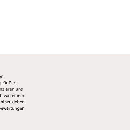
en
 geäußert
anzieren uns
ch von einem
 hinzuziehen,
pbewertungen