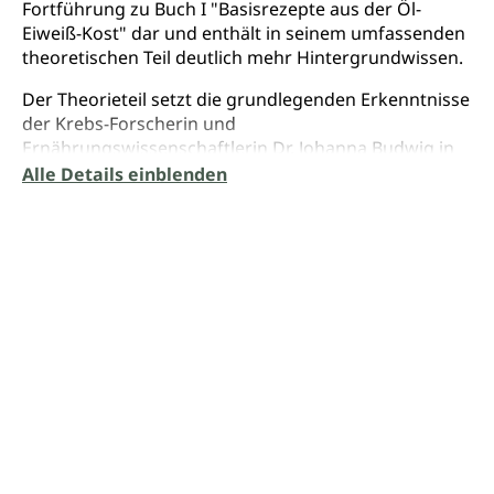
Fortführung zu Buch I "Basisrezepte aus der Öl-
Eiweiß-Kost" dar und enthält in seinem umfassenden
theoretischen Teil deutlich mehr Hintergrundwissen.
Der Theorieteil setzt die grundlegenden Erkenntnisse
der Krebs-Forscherin und
Ernährungswissenschaftlerin Dr. Johanna Budwig in
Bezug zu moderner wissenschaftlicher Forschung
Alle Details einblenden
und stellt Erklärungsansätze für Patienten und
Therapeuten dar. Der Praxisteil enthält viel
Erklärendes zu den Inhalten der Öl-Eiweiß-Kost und
liefert zum Einstieg einen 14-Tage-Plan mit
anschließendem kurzen Rezept-Teil für diese 14 Tage.