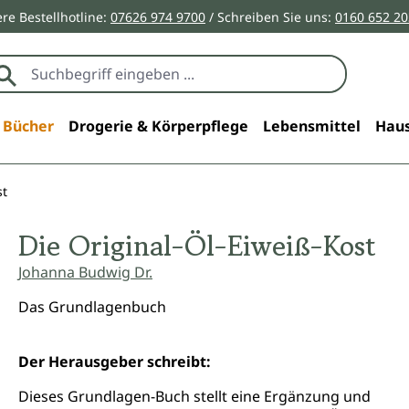
re Bestellhotline:
07626 974 9700
/ Schreiben Sie uns:
0160 652 2
Bücher
Drogerie & Körperpflege
Lebensmittel
Haus
st
Die Original-Öl-Eiweiß-Kost
Johanna Budwig Dr.
Das Grundlagenbuch
Der Herausgeber schreibt:
Dieses Grundlagen-Buch stellt eine Ergänzung und