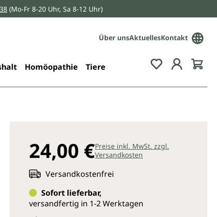
038
(Mo-Fr 8-20 Uhr, Sa 8-12 Uhr)
Über uns
Aktuelles
Kontakt
Du hast 0 Pro
halt
Homöopathie
Tiere
24,00 €
Preise inkl. MwSt. zzgl.
Versandkosten
Versandkostenfrei
Sofort lieferbar,
versandfertig in 1-2 Werktagen