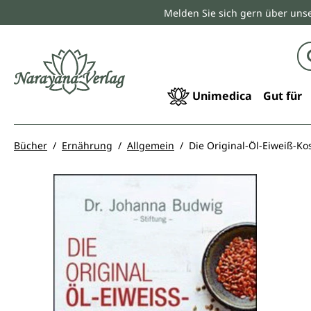
Melden Sie sich gern über unse
springen
Zur Hauptnavigation springen
Unimedica
Gut für
Bücher
Ernährung
Allgemein
Die Original-Öl-Eiweiß-Ko
Bildergalerie überspringen