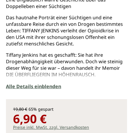
Doppelleben einer Süchtigen
Das hautnahe Porträt einer Süchtigen und eine
unfassbare Reise durch ein von Drogen bestimmtes
Leben: TIFFANY JENKINS verleiht der Opioidkrise in
den USA mit ihrer schonungslosen Offenheit ein
zutiefst menschliches Gesicht.
Tiffany Jenkins hat es geschafft: Sie hat ihre
Drogenabhängigkeit überwunden. Doch wie steinig
dieser Weg für sie war – davon handelt ihr Memoir
DIE ÜBERFLIEGERIN IM HÖHENRAUSCH.
In jungen Jahren, da glänzte sie noch als
Alle Details einblenden
Musterschülerin – doch eines Tages rutschte sie in
die Rauschgiftszene und wurde zum Junkie. So
begann sie ein zerstörerisches Doppelleben, belog
19,80 €
65% gespart
Menschen, die ihr nahestanden, und stahl sogar die
6,90 €
Waffen ihres damaligen Freundes (von Beruf Polizist).
Am Ende landete sie im Gefängnis. Als sie sich hier
Preise inkl. MwSt. zzgl. Versandkosten
das Leben nehmen wollte, wurde sie im letzten