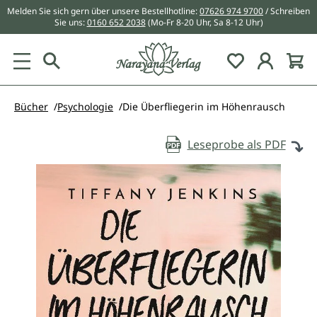
Melden Sie sich gern über unsere Bestellhotline:
07626 974 9700
/ Schreiben
alt springen
Sie uns:
0160 652 2038
(Mo-Fr 8-20 Uhr, Sa 8-12 Uhr)
Du hast 0 Pr
Bücher
Psychologie
Die Überfliegerin im Höhenrausch
Leseprobe als PDF
Bildergalerie überspringen