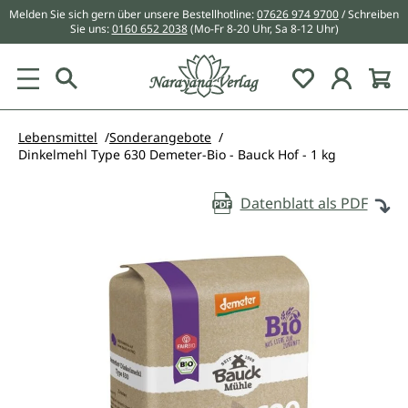
Melden Sie sich gern über unsere Bestellhotline:
07626 974 9700
/ Schreiben
alt springen
Sie uns:
0160 652 2038
(Mo-Fr 8-20 Uhr, Sa 8-12 Uhr)
Du hast 0 Pr
Lebensmittel
Sonderangebote
Dinkelmehl Type 630 Demeter-Bio - Bauck Hof - 1 kg
Datenblatt als PDF
Bildergalerie überspringen