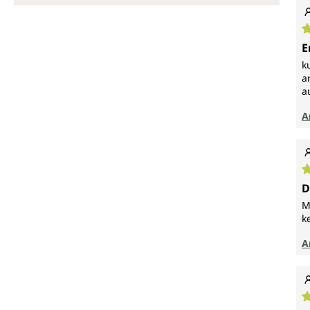
D
E
k
a
a
A
D
D
M
k
A
D