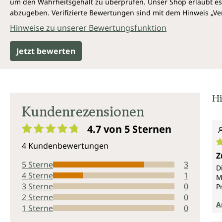
um den Wahrheitsgehalt zu überprüfen. Unser Shop erlaubt es 
abzugeben. Verifizierte Bewertungen sind mit dem Hinweis „Ver
Hinweise zu unserer Bewertungsfunktion
Jetzt bewerten
Hi
Kundenrezensionen
4.7 von 5
Sternen
Durchschnittliche Bewertung von 4.7 von 5 Sternen
4 Kundenbewertungen
D
Z
5 Sterne
3
D
4 Sterne
1
M
3 Sterne
0
P
2 Sterne
0
A
1 Sterne
0