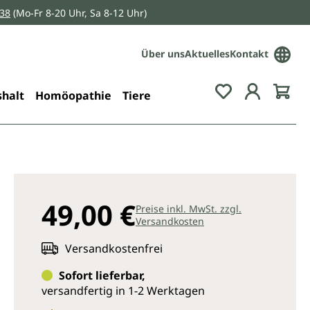
038
(Mo-Fr 8-20 Uhr, Sa 8-12 Uhr)
Über uns
Aktuelles
Kontakt
Du hast 0 Pro
halt
Homöopathie
Tiere
49,00 €
Preise inkl. MwSt. zzgl.
Versandkosten
Versandkostenfrei
Sofort lieferbar,
versandfertig in 1-2 Werktagen