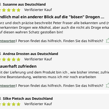
Susanne aus Deutschland
Verifizierter Kauf
urchschnittliche Bewertung von 5 von 5 Sternen
ndlich mal ein anderer Blick auf die "bösen" Drogen ...
urz und doch präzise beschreibt Peter Fraser alle bekannten und (
nerkannten Drogen wie Alkohol, aber auch die nicht als Droge erka
uf diesen wahren Schatz gestoßen bin!
ntworten
1
Person findet das hilfreich.
Finden Sie das hilfreich?
Andrea Drosten aus Deutschland
Verifizierter Kauf
urchschnittliche Bewertung von 5 von 5 Sternen
auerhaft zufrieden
it der Lieferung und dem Produkt bin ich , wie bisher immer, zufr
eine Beanstandung, weiteres muss ich mir noch erarbeiten
ntworten
1
Person findet das hilfreich.
Finden Sie das hilfreich?
Silke Pietsch aus Deutschland
Verifizierter Kauf
urchschnittliche Bewertung von 5 von 5 Sternen