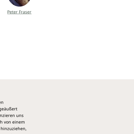
Peter Fraser
en
 geäußert
anzieren uns
ch von einem
 hinzuziehen,