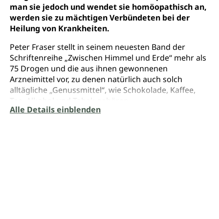
man sie jedoch und wendet sie homöopathisch an,
werden sie zu mächtigen Verbündeten bei der
Heilung von Krankheiten.
Peter Fraser stellt in seinem neuesten Band der
Schriftenreihe „Zwischen Himmel und Erde“ mehr als
75 Drogen und die aus ihnen gewonnenen
Arzneimittel vor, zu denen natürlich auch solch
alltägliche „Genussmittel“, wie Schokolade, Kaffee,
Tee, Alkohol und Tabak gehören.
Alle Details einblenden
Nach ihrer Herkunft und ihrer Wirkungsweise teilt er
alle Drogen in 22 Kategorien ein: Narkotika, Opiate,
Opioide, Analgetika, Sedativa, Anästhetika,
Halluzinogene, Psychedelika, Delirantia, Dissoziativa,
Entheogene, Oneirogene, Stimulanzien,
Amphetamine, Empathogene, Eugeroika,
Gesellschaftsdrogen, Xanthine, Nootropika,
Appetitzügler, Aphrodisiaka und Sexualdrogen. Jede
Kategorie ist kurz und prägnant beschrieben.