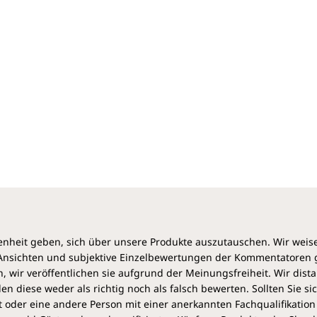
Nach einer Einführung in die Chemie der Drogen
folgen einige scharfsichtige soziologische
Betrachtungen zum Drogengebrauch und zum
Thema Sucht allgemein. Da viele Drogen noch gar
nicht homöopathisch geprüft wurden, bezieht sich
Fraser bei den Arzneimittelbeschreibungen auch auf
die reichlich verfügbaren Erfahrungen von
Drogenkonsumenten, was er im Kapitel „Der Trip als
Prüfung“ erläutert. Ein Kapitel über die
Differenzialdiagnose gibt wertvolle Hinweise auf die
Unterscheidung der Drogenmittel von Gasen,
Vogelmitteln, Insekten- und Spinnenmitteln,
Lanthaniden, Milch- und Muttermitteln und
sonstigen.
Jedem Mittelbild stellt er ein paar stichwortartige
heit geben, sich über unsere Produkte auszutauschen. Wir weis
Informationen voran. Dazu gehören die Kategorien,
e Ansichten und subjektive Einzelbewertungen der Kommentatoren
zu denen die Droge passt, denn die meisten
 wir veröffentlichen sie aufgrund der Meinungsfreiheit. Wir dist
Drogenmittel können mehreren Kategorien
diese weder als richtig noch als falsch bewerten. Sollten Sie si
zugeordnet werden, die wichtigsten aktiven
 oder eine andere Person mit einer anerkannten Fachqualifikation
Inhaltsstoffe und die Kategorie des Kohlenstoff-