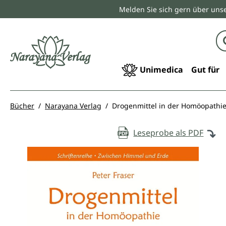
Melden Sie sich gern über unse
springen
Zur Hauptnavigation springen
Unimedica
Gut für
Bücher
Narayana Verlag
Drogenmittel in der Homöopathi
Leseprobe als PDF
Bildergalerie überspringen