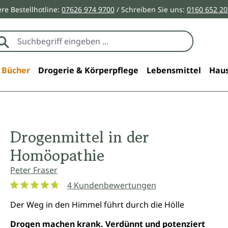
re Bestellhotline:
07626 974 9700
/ Schreiben Sie uns:
0160 652 2
Bücher
Drogerie & Körperpflege
Lebensmittel
Haus
e
Drogenmittel in der
Homöopathie
Peter Fraser
4 Kundenbewertungen
Durchschnittliche Bewertung von 4.7 von 5 Sternen
Der Weg in den Himmel führt durch die Hölle
Drogen machen krank. Verdünnt und potenziert