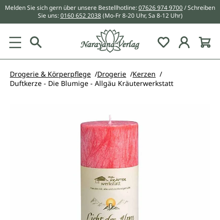
Melden Sie sich gern über unsere Bestellhotline:
07626 974 9700
/ Schreiben
alt springen
Sie uns:
0160 652 2038
(Mo-Fr 8-20 Uhr, Sa 8-12 Uhr)
Du hast 0 Pr
Drogerie & Körperpflege
Drogerie
Kerzen
Duftkerze - Die Blumige - Allgäu Kräuterwerkstatt
Bildergalerie überspringen