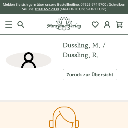
Melden Sie sich gern über unsere Bestellhotline:
07626 974 9700
/ Schreiben
alt springen
Sie uns:
0160 652 2038
(Mo-Fr 8-20 Uhr, Sa 8-12 Uhr)
Du hast 0 Pr
Dussling, M. /
Dussling, R.
Zurück zur Übersicht