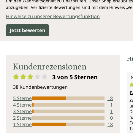
um den Wahrheitsgehalt zu überprüfen. Unser Shop erlaubt es 
abzugeben. Verifizierte Bewertungen sind mit dem Hinweis „Ver
Hinweise zu unserer Bewertungsfunktion
Jetzt bewerten
Hi
Kundenrezensionen
3 von 5
Sternen
Durchschnittliche Bewertung von 3 von 5 Sternen
38 Kundenbewertungen
D
E
5 Sterne
18
Z
4 Sterne
1
u
3 Sterne
1
D
h
2 Sterne
0
E
1 Sterne
18
T