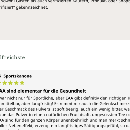
sowohl Gästen als auch verifizierten Käufern, Produkt- oder Sho
ifiziert“ gekennzeichnet.
lfreichste
Sportskanone
urchschnittliche Bewertung von 5 von 5 Sternen
AA sind elementar für die Gesundheit
war nicht nur für Sportliche, aber EAA gibt definitiv den richtigen 
nmittelbar, aber langfristig! Es nimmt mir auch die Gelenkschmerz
er Geschmack des Pulvers ist soft beerig, auch ein wenig bitter, was
abe das Pulver in einen natürlichen Fruchtsaft, ungesüssten Tee od
AA sind für den ganzen Körper unentbehrlich und man merkt schne
oller Nebeneffekt; erzeugt ein langfristiges Sättigungsgefühl, so