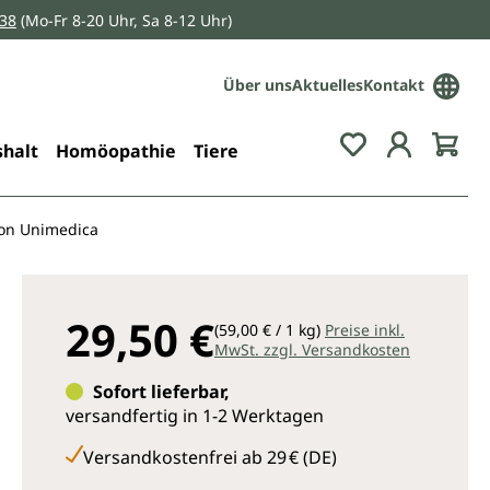
038
(Mo-Fr 8-20 Uhr, Sa 8-12 Uhr)
Über uns
Aktuelles
Kontakt
Du hast 0 Pro
halt
Homöopathie
Tiere
von Unimedica
29,50 €
(59,00 € / 1 kg)
Preise inkl.
MwSt. zzgl. Versandkosten
Sofort lieferbar,
versandfertig in 1-2 Werktagen
Versandkostenfrei ab 29 € (DE)