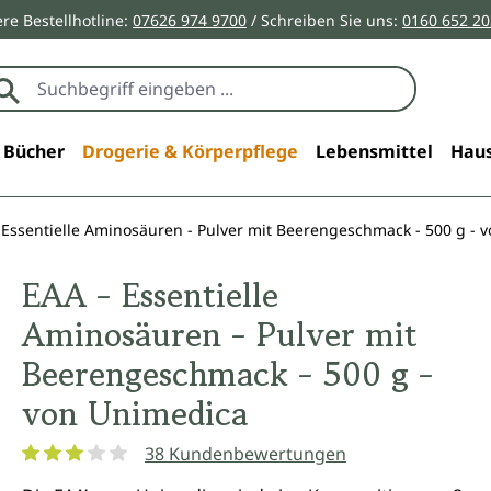
re Bestellhotline:
07626 974 9700
/ Schreiben Sie uns:
0160 652 2
Bücher
Drogerie & Körperpflege
Lebensmittel
Haus
 Essentielle Aminosäuren - Pulver mit Beerengeschmack - 500 g - 
EAA - Essentielle
Aminosäuren - Pulver mit
Beerengeschmack - 500 g -
von Unimedica
38 Kundenbewertungen
Durchschnittliche Bewertung von 3 von 5 Sternen