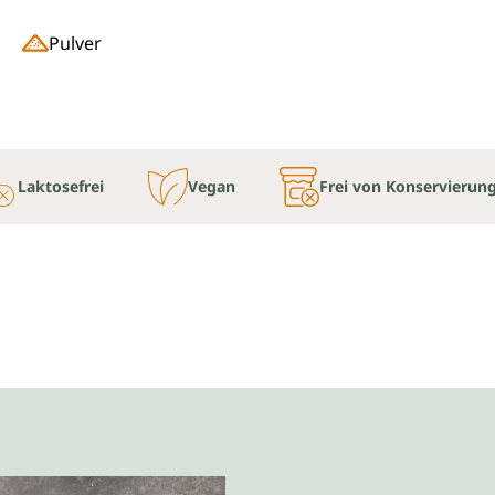
Pulver
Laktosefrei
Vegan
Frei von Konservierun