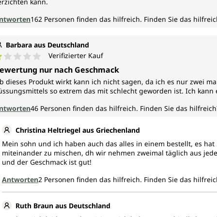
erzichten kann.
ntworten
162
Personen finden das hilfreich.
Finden Sie das hilfreic
Barbara aus Deutschland
Verifizierter Kauf
urchschnittliche Bewertung von 1 von 5 Sternen
ewertung nur nach Geschmack
b dieses Produkt wirkt kann ich nicht sagen, da ich es nur zwei 
üssungsmittels so extrem das mit schlecht geworden ist. Ich kann
ntworten
46
Personen finden das hilfreich.
Finden Sie das hilfreich
Christina Heltriegel aus Griechenland
Mein sohn und ich haben auch das alles in einem bestellt, es hat
miteinander zu mischen, dh wir nehmen zweimal täglich aus jedem
und der Geschmack ist gut!
Antworten
2
Personen finden das hilfreich.
Finden Sie das hilfreic
Ruth Braun aus Deutschland