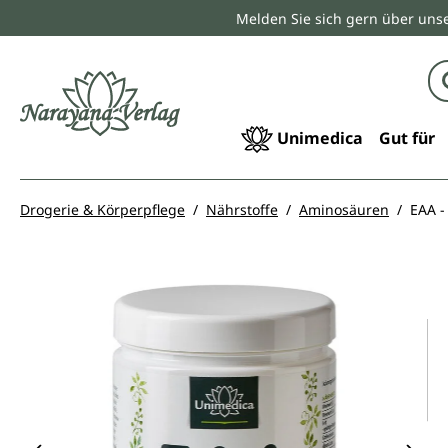
Melden Sie sich gern über unse
springen
Zur Hauptnavigation springen
Unimedica
Gut für
Drogerie & Körperpflege
Nährstoffe
Aminosäuren
EAA -
Bildergalerie überspringen