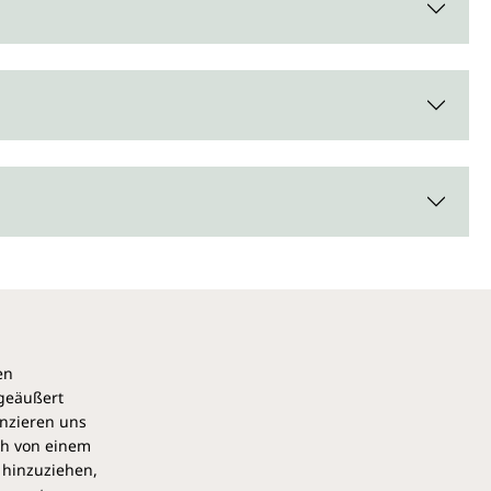
en
 geäußert
anzieren uns
ch von einem
 hinzuziehen,