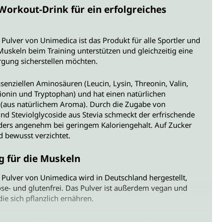
Workout-Drink für ein erfolgreiches
Pulver von Unimedica ist das Produkt für alle Sportler und
 Muskeln beim Training unterstützen und gleichzeitig eine
orgung sicherstellen möchten.
ssenziellen Aminosäuren (Leucin, Lysin, Threonin, Valin,
hionin und Tryptophan) und hat einen natürlichen
(aus natürlichem Aroma). Durch die Zugabe von
nd Steviolglycoside aus Stevia schmeckt der erfrischende
ers angenehm bei geringem Kaloriengehalt. Auf Zucker
d bewusst verzichtet.
 für die Muskeln
Pulver von Unimedica wird in Deutschland hergestellt,
ose- und glutenfrei. Das Pulver ist außerdem vegan und
die sich pflanzlich ernähren.
 essenzielle Bausteine des menschlichen Körpers und