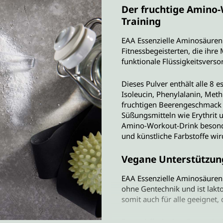
Der fruchtige Amino-
Training
EAA Essenzielle Aminosäuren 
Fitnessbegeisterten, die ihre
funktionale Flüssigkeitsvers
Dieses Pulver enthält alle 8 e
Isoleucin, Phenylalanin, Met
fruchtigen Beerengeschmack 
Süßungsmitteln wie Erythrit u
Amino-Workout-Drink besond
und künstliche Farbstoffe wir
Vegane Unterstützung
EAA Essenzielle Aminosäuren 
ohne Gentechnik und ist lakt
somit auch für alle geeignet, 
Essenzielle Aminosäuren sind