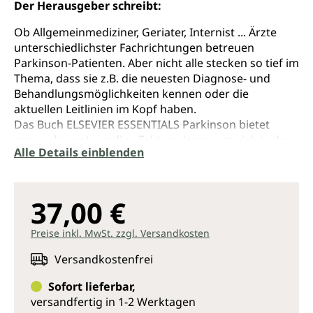
Der Herausgeber schreibt:
Ob Allgemeinmediziner, Geriater, Internist ... Ärzte
unterschiedlichster Fachrichtungen betreuen
Parkinson-Patienten. Aber nicht alle stecken so tief im
Thema, dass sie z.B. die neuesten Diagnose- und
Behandlungsmöglichkeiten kennen oder die
aktuellen Leitlinien im Kopf haben.
Das Buch ELSEVIER ESSENTIALS Parkinson bietet
genau das notwendige Faktenwissen, um sich in das
Alle Details einblenden
Thema einzuarbeiten und die Patienten bestmöglich
zu behandeln.
ELSEVIER ESSENTIALS - die Buchreihe für alle Ärzte,
die sich in ein Fachgebiet einarbeiten möchten, ohne
37,00 €
dabei zu sehr ins Detail zu gehen. Kurz und prägnant
liefert jeder Band das Faktenwissen, das ''Nicht-
Preise inkl. MwSt. zzgl. Versandkosten
Spezialisten'' brauchen.
Versandkostenfrei
Sofort lieferbar,
versandfertig in 1-2 Werktagen