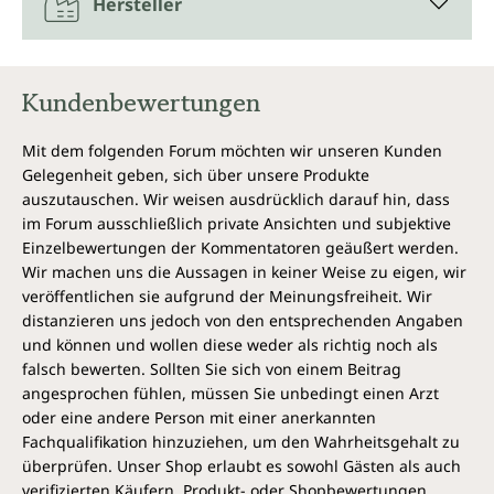
– sanft und langfristig, statt kurzfristig aufputschend.
Hersteller
Vitamine für Energie und Balance im
Alltag: Körperliche und mentale
Kundenbewertungen
Energie
Die B-Vitamine B1, B2, B3, B5, B6, B7, B9 und B12
Mit dem folgenden Forum möchten wir unseren Kunden
unterstützen den Energiestoffwechsel, die normale
Gelegenheit geben, sich über unsere Produkte
Funktion des Nervensystems und die normale
auszutauschen. Wir weisen ausdrücklich darauf hin, dass
psychische Funktion. Vitamin C, D und K2 tragen zur
im Forum ausschließlich private Ansichten und subjektive
normalen Funktion verschiedener Körperprozesse
Einzelbewertungen der Kommentatoren geäußert werden.
bei. Zusammen bilden diese Mikronährstoffe eine
Wir machen uns die Aussagen in keiner Weise zu eigen, wir
sorgfältig abgestimmte Basis für die alltägliche
veröffentlichen sie aufgrund der Meinungsfreiheit. Wir
Versorgung, damit man konzentriert, ausgeglichen
distanzieren uns jedoch von den entsprechenden Angaben
und leistungsfähig bleibt.
und können und wollen diese weder als richtig noch als
falsch bewerten. Sollten Sie sich von einem Beitrag
Die sanfte Unterstützung aus der
angesprochen fühlen, müssen Sie unbedingt einen Arzt
Natur: Reishi & Grüntee
oder eine andere Person mit einer anerkannten
Fachqualifikation hinzuziehen, um den Wahrheitsgehalt zu
Reishi und Grüntee bilden die Highlights des
überprüfen. Unser Shop erlaubt es sowohl Gästen als auch
pflanzlichen Anteils im Komplex und liefern wertvolle
verifizierten Käufern, Produkt- oder Shopbewertungen