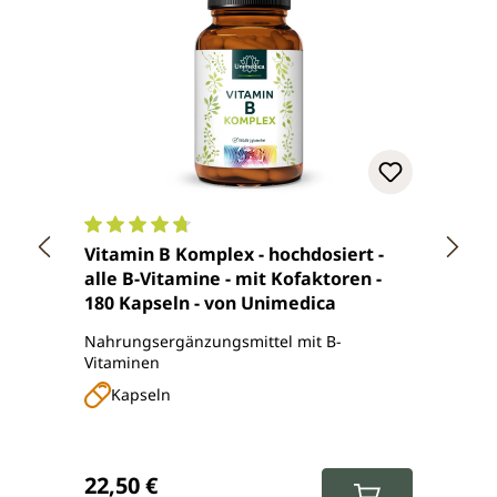
Durchschnittliche Bewertung von 4.8 von 5 Ster
Durch
Vitamin B Komplex - hochdosiert -
Roter
alle B-Vitamine - mit Kofaktoren -
korea
180 Kapseln - von Unimedica
480 m
20 % 
Nahrungsergänzungsmittel mit B-
Nahru
Unim
Vitaminen
Extrak
Kapseln
Ka
Regulärer Preis:
Regul
22,50 €
15,9