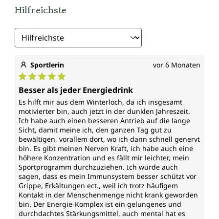
ausgewogenes Team, das die pflanzlichen und
Hilfreichste
mikronährstoffbasierten Komponenten des
Komplexes ergänzt – für Dynamik und Balance im
Alltag.
Energiespender in der täglichen
Sportlerin
vor 6 Monaten
Nahrung
Durchschnittliche Bewertung von 5 von 5 Sternen
Viele der im Energie-Komplex enthaltenen
Besser als jeder Energiedrink
Mikronährstoffe finden sich auch in natürlichen
Es hilft mir aus dem Winterloch, da ich insgesamt
Lebensmitteln. So liefern Vollkornprodukte,
motivierter bin, auch jetzt in der dunklen Jahreszeit.
Hülsenfrüchte, Nüsse und grüne Blattgemüse
Ich habe auch einen besseren Antrieb auf die lange
reichlich B-Vitamine. Vitamin C steckt in Paprika,
Sicht, damit meine ich, den ganzen Tag gut zu
Brokkoli, Sanddorn und Zitrusfrüchten. Coenzym
bewältigen, vorallem dort, wo ich dann schnell genervt
bin. Es gibt meinen Nerven Kraft, ich habe auch eine
Q10 kommt in geringen Mengen in Fisch, Fleisch
höhere Konzentration und es fällt mir leichter, mein
und Nüssen vor. Quercetin ist ein natürlicher
Sportprogramm durchzuziehen. Ich würde auch
Pflanzenstoff, der in Zwiebeln, Äpfeln und dunklen
sagen, dass es mein Immunsystem besser schützt vor
Beeren vorkommt. Pflanzenstoffe wie in Ginseng,
Grippe, Erkältungen ect., weil ich trotz häufigem
Rhodiola oder Ashwagandha sind jedoch kaum über
Kontakt in der Menschenmenge nicht krank geworden
die Alltagskost zuzuführen. Hier kann eine gezielte
bin. Der Energie-Komplex ist ein gelungenes und
Ergänzung sinnvoll sein.
durchdachtes Stärkungsmittel, auch mental hat es