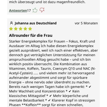
mich überzeugt und ist dazu magenfreundlich.
Jedes Glas Energie-Komplex von Unimedica enthält
Antworten
17
90 Kapseln. Das entspricht einem 1,5-Monatsvorrat.
Vegan und ohne folgende Zusatzstoffe
Johanna aus Deutschland
vor 5 Monaten
Vegane Kapselhülle aus reiner pflanzlicher Cellulose
Durchschnittliche Bewertung von 5 von 5 Sternen
Allrounder für die Frau
(HPMC), frei von Carrageen und PEG.
Starker Energiekomplex für Frauen – Fokus, Kraft und
Ausdauer im Alltag Ich habe diesen Energiekomplex
Der Energie-Komplex von Unimedica ist,
gezielt ausprobiert, weil ich nach einer effektiven, aber
entsprechend gesetzlicher Vorgaben, frei von
dennoch gut verträglichen Unterstützung für meinen
Zusätzen wie Farbstoffen, Stabilisatoren, Trennmittel
anspruchsvollen Alltag gesucht habe – und ich bin
wie Magnesiumstearat sowie ohne Gentechnik und
wirklich positiv überrascht. Die Kombination aus
vegan.
Vitaminen, Koffein, Taurin, Coenzym Q10 und NAC (N-
Acetyl-Cystein) ..... und vielem mehr ist hervorragend
aufeinander abgestimmt und sorgt für spürbare
Energie – ohne nervös oder überdreht zu machen.
Bereits nach wenigen Tagen habe ich gemerkt: * ✔
Mehr Wachheit und Konzentration * ✔ Kein
klassisches Mittagstief * ✔ Mehr körperliche und
mentale Belastbarkeit * ✔ Klarerer Kopf in stressigen
Phasen **Koffein** sorgt für einen schnellen,