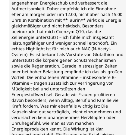
angenehmen Energieschub und verbessert die
Aufmerksamkeit. Daher empfehle ich die Einnahme
eher am morgen oder um 12.00, nicht aber nach 15.00
Uhr!! In Kombination mit **Taurin** wirkt die Energie
gleichmäßiger und nicht hektisch. Besonders
beeindruckt hat mich Coenzym Q10, das die
Zellenergie unterstützt – ich fühle mich insgesamt
leistungsfähiger und weniger schnell erschöpft. Ein
echtes Highlight ist für mich auch NAC (N-Acetyl-
Cystein). Es ist bekannt als Vorstufe von Glutathion und
unterstützt die körpereigenen Schutzmechanismen
sowie die Regeneration. Gerade in stressigen Zeiten
oder bei hoher Belastung empfinde ich das als großen
Vorteil. Die enthaltenen Vitamine – insbesondere B-
Vitamine – tragen zusätzlich zur Verringerung von
Müdigkeit bei und unterstützen den
Energiestoffwechsel. Gerade wir Frauen profitieren
davon besonders, wenn Alltag, Beruf und Familie viel
Kraft fordern. Was mir ebenfalls wichtig ist: Die
Kapseln sind gut verträglich, leicht einzunehmen und
verursachen kein unangenehmes Herzklopfen oder
Unruhegefühl, wie man es von manchen
Energieprodukten kennt. Die Wirkung ist klar,
fokussiert und stabil. Für Frauen, die: * viel leisten