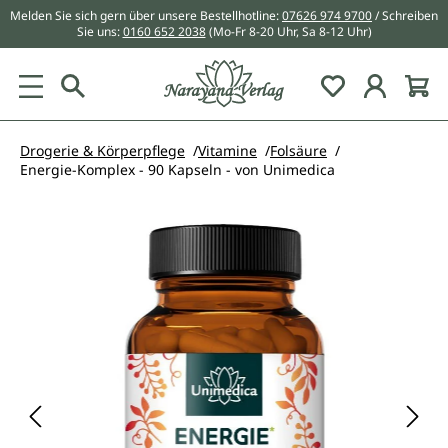
Melden Sie sich gern über unsere Bestellhotline:
07626 974 9700
/ Schreiben
alt springen
Sie uns:
0160 652 2038
(Mo-Fr 8-20 Uhr, Sa 8-12 Uhr)
Du hast 0 Pr
Drogerie & Körperpflege
Vitamine
Folsäure
Energie-Komplex - 90 Kapseln - von Unimedica
Bildergalerie überspringen