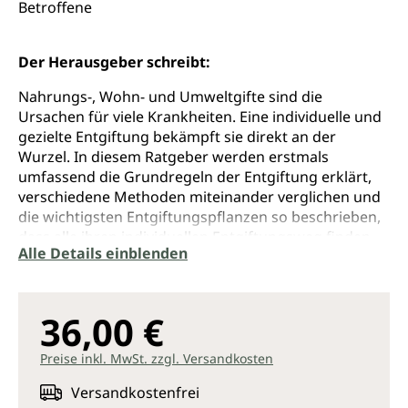
Betroffene
Der Herausgeber schreibt:
Nahrungs-, Wohn- und Umweltgifte sind die
Ursachen für viele Krankheiten. Eine individuelle und
gezielte Entgiftung bekämpft sie direkt an der
Wurzel. In diesem Ratgeber werden erstmals
umfassend die Grundregeln der Entgiftung erklärt,
verschiedene Methoden miteinander verglichen und
die wichtigsten Entgiftungspflanzen so beschrieben,
dass alle ihren individuellen Entgiftungsweg finden.
Alle Details einblenden
Die Autorin porträtiert Heilpflanzen und Heilkräuter
mit blutreinigender, organstärkender oder spezifisch
entgiftender Wirkung. Heilkräuterrezepte und
Praxistipps laden zum Ausprobieren ein. Mit einem
36,00 €
Einmaleins der Umweltgifte und mit Ausleitungs- und
Entgiftungskonzepten für Schwermetalle, Antibiotika,
Preise inkl. MwSt. zzgl. Versandkosten
Cortisonpräparate, Psychopharmaka und Impftoxine.
Versandkostenfrei
Interviews mit Expertinnen und Experten geben