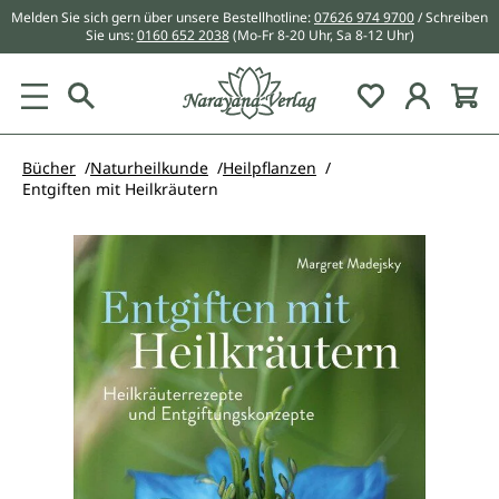
Melden Sie sich gern über unsere Bestellhotline:
07626 974 9700
/ Schreiben
alt springen
Sie uns:
0160 652 2038
(Mo-Fr 8-20 Uhr, Sa 8-12 Uhr)
Du hast 0 Pr
Bücher
Naturheilkunde
Heilpflanzen
Entgiften mit Heilkräutern
Bildergalerie überspringen