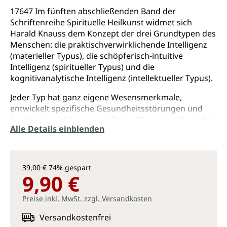
17647 Im fünften abschließenden Band der
Schriftenreihe Spirituelle Heilkunst widmet sich
Harald Knauss dem Konzept der drei Grundtypen des
Menschen: die praktischverwirklichende Intelligenz
(materieller Typus), die schöpferisch-intuitive
Intelligenz (spiritueller Typus) und die
kognitivanalytische Intelligenz (intellektueller Typus).
Jeder Typ hat ganz eigene Wesensmerkmale,
entwickelt spezifische Gesundheitsstörungen und
benötigt zur Heilung spezifische Therapien. Krankheit
Alle Details einblenden
entsteht in der Regel, wenn ein Leben entgegen den
jeweiligen Anlagen und Neigungen geführt wird,
woraus Disharmonie resultiert. Um die zum Heilsein
nötige Harmonie wiederherzustellen, ist es wichtig,
39,00 €
74% gespart
sich über seine Veranlagung klar zu werden und
9,90 €
diese bestmöglich zur Verwirklichung zu bringen.
Preise inkl. MwSt. zzgl. Versandkosten
Ausführlich stellt Harald Knauss die drei Grundtypen
dar und gibt eine klare Anleitung zur Identifizierung
Versandkostenfrei