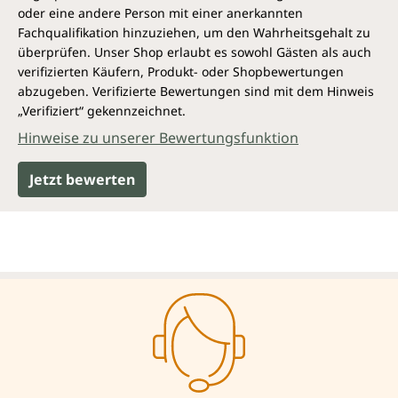
Findlay College in England in Medialität und
oder eine andere Person mit einer anerkannten
Geistheilen ausgebildet. Seine Lehrer waren u.a.
Fachqualifikation hinzuziehen, um den Wahrheitsgehalt zu
Margaret Pearson, Mary Duffy und Gordon
überprüfen. Unser Shop erlaubt es sowohl Gästen als auch
Higginson.
verifizierten Käufern, Produkt- oder Shopbewertungen
1990 absolvierte er eine Ausbildung am Institut für
abzugeben. Verifizierte Bewertungen sind mit dem Hinweis
Angewandte Kinesio-logie (IAK) in Freiburg zumThree
„Verifiziert“ gekennzeichnet.
In One Facilitator.
Hinweise zu unserer Bewertungsfunktion
Harald Knauss ist Autor zahlreicher Bücher über
Natur, Medialität und Heilkunst.
Jetzt bewerten
Zusammen mit Rosina Sonnenschmidt leitet er seit
2007 die Schulungen Medialität und Mediale
Heilkunst.