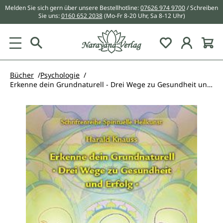
Melden Sie sich gern über unsere Bestellhotline:
07626 974 9700
/ Schreiben
alt springen
Sie uns:
0160 652 2038
(Mo-Fr 8-20 Uhr, Sa 8-12 Uhr)
Du hast 0 Pr
Bücher
Psychologie
Erkenne dein Grundnaturell - Drei Wege zu Gesundheit und Erfolg
Bildergalerie überspringen