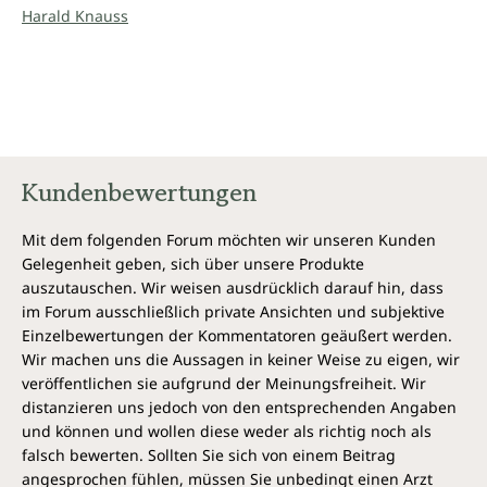
Harald Knauss
wieder für sich selbst klar und verantwortlich zu
unterscheiden.“
Harald Knauss
Die CD zur Serie Lebensrhythmen:
Spirituelle Heilkunst 1 - Übungs-CD zur Serie
Spirituelle Heilkunst 2 - Übungs-CD zur Serie
Kundenbewertungen
Set der Schriftenreihe Spirituelle Heilkunst
Mit dem folgenden Forum möchten wir unseren Kunden
Harald Knauss
Gelegenheit geben, sich über unsere Produkte
auszutauschen. Wir weisen ausdrücklich darauf hin, dass
Er studierte zunächst Musik und gab
im Forum ausschließlich private Ansichten und subjektive
international Konzerte als Solist und
Einzelbewertungen der Kommentatoren geäußert werden.
Kammermusiker. Er ist Mitbegründer
Wir machen uns die Aussagen in keiner Weise zu eigen, wir
und künstlerischer Leiter des
veröffentlichen sie aufgrund der Meinungsfreiheit. Wir
Festivals Hohenloher Kultursommer.
distanzieren uns jedoch von den entsprechenden Angaben
Auf der Suche nach neuen
und können und wollen diese weder als richtig noch als
Horizonten traf er u. a. auf den bekannten Heiler Tom
falsch bewerten. Sollten Sie sich von einem Beitrag
Johanson, der ihn inspirierte. Er wurde am Arthur
angesprochen fühlen, müssen Sie unbedingt einen Arzt