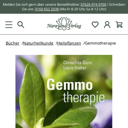
Melden Sie sich gern über unsere Bestellhotline:
07626 974 9700
/ Schreiben
alt springen
Sie uns:
0160 652 2038
(Mo-Fr 8-20 Uhr, Sa 8-12 Uhr)
Du hast 0 Pr
Bücher
Naturheilkunde
Heilpflanzen
Gemmotherapie
Bildergalerie überspringen