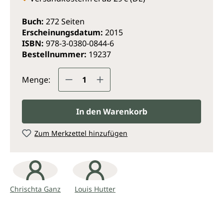
Fachleute wie auch für naturheilkundlich
interessierte Laien.
Buch:
272 Seiten
Erscheinungsdatum:
2015
ISBN:
978-3-0380-0844-6
Bestellnummer:
19237
Produkt Anzahl: Gib den gewünsc
Menge:
In den Warenkorb
Zum Merkzettel hinzufügen
Chrischta Ganz
Louis Hutter