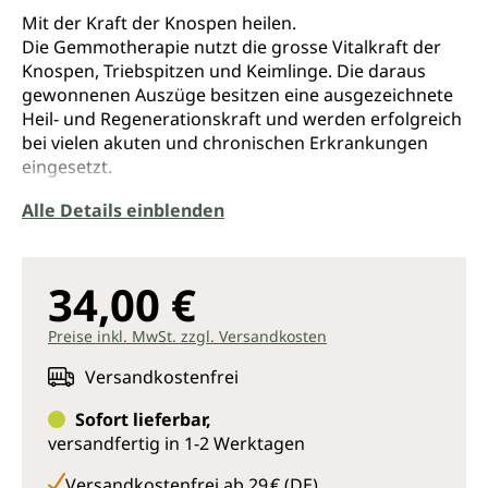
Mit der Kraft der Knospen heilen.
Die Gemmotherapie nutzt die grosse Vitalkraft der
Knospen, Triebspitzen und Keimlinge. Die daraus
gewonnenen Auszüge besitzen eine ausgezeichnete
Heil- und Regenerationskraft und werden erfolgreich
bei vielen akuten und chronischen Erkrankungen
eingesetzt.
Das vorliegende Buch stellt erstmals im
Alle Details einblenden
deutschsprachigen Raum die Gemmotherapie im
Rahmen der Naturheilkunde umfassend dar,
erweitert durch Aspekte der Säftelehre sowie der
34,00 €
Planetenkräfte. Über 50 Knospen und ihre
Anwendungsmöglichkeiten werden detailliert
Preise inkl. MwSt. zzgl. Versandkosten
vorgestellt. Mit ausführlichem Indikationsteil,
Behandlungsvorschlägen für häufige Beschwerden
Versandkostenfrei
sowie einer Anleitung zur Herstellung der
Sofort lieferbar,
Gemmomazerate.
versandfertig in 1-2 Werktagen
Ein wertvolles Handbuch und Nachschlagwerk für
Versandkostenfrei ab 29 € (DE)