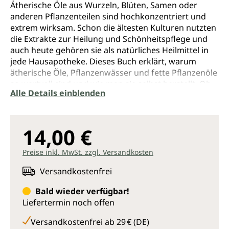
Ätherische Öle aus Wurzeln, Blüten, Samen oder
anderen Pflanzenteilen sind hochkonzentriert und
extrem wirksam. Schon die ältesten Kulturen nutzten
die Extrakte zur Heilung und Schönheitspflege und
auch heute gehören sie als natürliches Heilmittel in
jede Hausapotheke. Dieses Buch erklärt, warum
ätherische Öle, Pflanzenwässer und fette Pflanzenöle
so wertvoll sind und wie man sie selbst herstellt. Ob
Alle Details einblenden
zur Stärkung des Immunsystems, gegen Stress und
Kopfschmerzen, für gesunde Haut oder in der
Babypflege, hier findet man die richtige Rezeptur für
jeden Zweck und erfährt alles über Wirkung und
14,00 €
Anwendung.
Preise inkl. MwSt. zzgl. Versandkosten
Versandkostenfrei
Bald wieder verfügbar!
Liefertermin noch offen
Versandkostenfrei ab 29 € (DE)