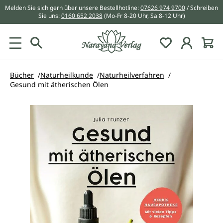
Melden Sie sich gern über unsere Bestellhotline:
07626 974 9700
/ Schreiben
alt springen
Sie uns:
0160 652 2038
(Mo-Fr 8-20 Uhr, Sa 8-12 Uhr)
Du hast 0 Pr
Bücher
Naturheilkunde
Naturheilverfahren
Gesund mit ätherischen Ölen
Bildergalerie überspringen