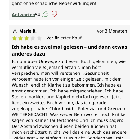
ganz ohne schädliche Nebenwirkungen!
Antworten
54
Marie R.
vor 3 Monaten
Verifizierter Kauf
Durchschnittliche Bewertung von 3 von 5 Sternen
Ich habe es zweimal gelesen – und dann etwas
anderes dazu
Ich bin über Umwege zu diesem Buch gekommen, wie
vermutlich viele: Jemand erzählt, man hört
Versprechen, man will verstehen. „Gesundheit
verboten“ habe ich vor einiger Zeit gelesen, mit dem
Wunsch, endlich Klarheit zu bekommen. Ich habe es
ernst genommen. Ich habe mitgeschrieben. Ich habe
Stellen markiert und Kapitel mehrfach gelesen. Jetzt
liegt ein zweites Buch vor mir, das ich gerade
zugeklappt habe: Chlordioxid – Potenzial und Grenzen.
WEITERGEDACHT: Was weder Befürworter noch Kritiker
sagen von Rainer Taufertshöfer. Und ich muss sagen:
Der Abstand zwischen diesen beiden Büchern hat
mich erschüttert. Nicht, weil das eine Buch das andere
„widerlegt“ – so einfach ist es nicht. Sondern weil mir