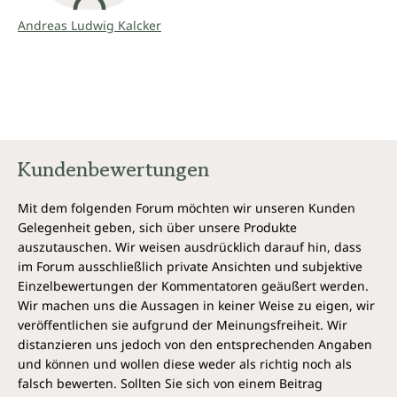
finden. Neben allgemeinen Grundlagen zur elektro-
molekularen Medizin enthält das Buch konkrete
Andreas Ludwig Kalcker
Anwendungshinweise. Die beschriebenen Protokolle
richten sich an alle, die ihr Immunsystem stärken, ihr
Wohlbefinden fördern oder sich eigenverantwortlich
mit alternativen Methoden beschäftigen oder
ergänzend zur klassischen Medizin nutzen möchten.
Kundenbewertungen
Mit dem folgenden Forum möchten wir unseren Kunden
Gelegenheit geben, sich über unsere Produkte
auszutauschen. Wir weisen ausdrücklich darauf hin, dass
im Forum ausschließlich private Ansichten und subjektive
Einzelbewertungen der Kommentatoren geäußert werden.
Wir machen uns die Aussagen in keiner Weise zu eigen, wir
veröffentlichen sie aufgrund der Meinungsfreiheit. Wir
distanzieren uns jedoch von den entsprechenden Angaben
und können und wollen diese weder als richtig noch als
falsch bewerten. Sollten Sie sich von einem Beitrag