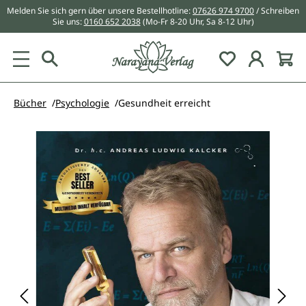
Melden Sie sich gern über unsere Bestellhotline:
07626 974 9700
/ Schreiben
alt springen
Sie uns:
0160 652 2038
(Mo-Fr 8-20 Uhr, Sa 8-12 Uhr)
Du hast 0 Pr
Bücher
Psychologie
Gesundheit erreicht
Bildergalerie überspringen