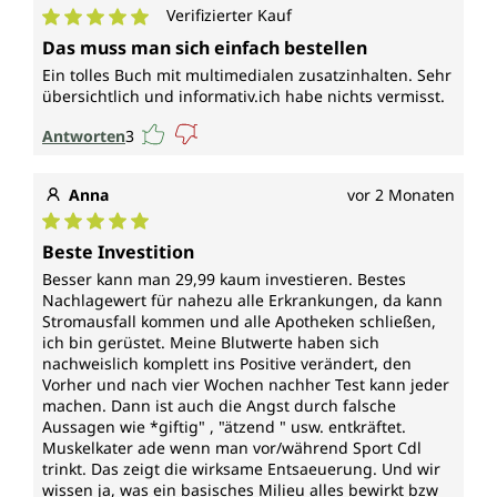
Verifizierter Kauf
Durchschnittliche Bewertung von 5 von 5 Sternen
Das muss man sich einfach bestellen
Ein tolles Buch mit multimedialen zusatzinhalten. Sehr
übersichtlich und informativ.ich habe nichts vermisst.
Antworten
3
Anna
vor 2 Monaten
Durchschnittliche Bewertung von 5 von 5 Sternen
Beste Investition
Besser kann man 29,99 kaum investieren. Bestes
Nachlagewert für nahezu alle Erkrankungen, da kann
Stromausfall kommen und alle Apotheken schließen,
ich bin gerüstet. Meine Blutwerte haben sich
nachweislich komplett ins Positive verändert, den
Vorher und nach vier Wochen nachher Test kann jeder
machen. Dann ist auch die Angst durch falsche
Aussagen wie *giftig" , "ätzend " usw. entkräftet.
Muskelkater ade wenn man vor/während Sport Cdl
trinkt. Das zeigt die wirksame Entsaeuerung. Und wir
wissen ja, was ein basisches Milieu alles bewirkt bzw