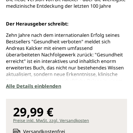
medizinische Entdeckung der letzten 100 Jahre
Der Herausgeber schreibt:
Zehn Jahre nach dem internationalen Erfolg seines
Bestsellers "Gesundheit verboten" meldet sich
Andreas Kalcker mit einem umfassend
überarbeiteten Nachfolgewerk zurück: "Gesundheit
erreicht" ist ein interaktives und inhaltlich enorm
erweitertes Buch, das nicht nur bestehendes Wissen
aktualisiert, sondern neue Erkenntnisse, klinische
Erfahrungen und wissenschaftliche Belege in einem
Alle Details einblenden
noch nie dagewesenen Umfang zusammenführt. Mit
über 200 zusätzlichen Seiten, hunderten interaktiven
Elementen wie QR-Codes zu Videos, Studien und
Anleitungen ist dieses Buch nicht nur ein Lese-,
29,99 €
sondern ein Arbeitswerkzeug für alle, die
Verantwortung für ihre eigene Gesundheit und ihr
Preise inkl. MwSt. zzgl. Versandkosten
Wohlbefinden übernehmen wollen. Kurzum: Ein Buch
Versandkostenfrei