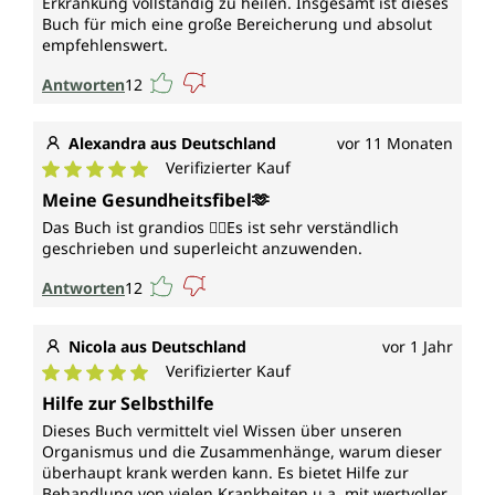
Erkrankung vollständig zu heilen. Insgesamt ist dieses
Buch für mich eine große Bereicherung und absolut
empfehlenswert.
Antworten
12
Alexandra aus Deutschland
vor 11 Monaten
Verifizierter Kauf
Durchschnittliche Bewertung von 5 von 5 Sternen
Meine Gesundheitsfibel🫶
Das Buch ist grandios 🙅‍♀️Es ist sehr verständlich
geschrieben und superleicht anzuwenden.
Antworten
12
Nicola aus Deutschland
vor 1 Jahr
Verifizierter Kauf
Durchschnittliche Bewertung von 5 von 5 Sternen
Hilfe zur Selbsthilfe
Dieses Buch vermittelt viel Wissen über unseren
Organismus und die Zusammenhänge, warum dieser
überhaupt krank werden kann. Es bietet Hilfe zur
Behandlung von vielen Krankheiten u.a. mit wertvoller