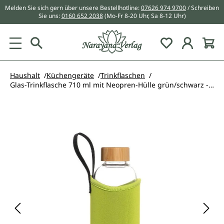
Melden Sie sich gern über unsere Bestellhotline:
07626 974 9700
/ Schreiben
alt springen
Sie uns:
0160 652 2038
(Mo-Fr 8-20 Uhr, Sa 8-12 Uhr)
Du hast 0 Pr
Haushalt
Küchengeräte
Trinkflaschen
Glas-Trinkflasche 710 ml mit Neopren-Hülle grün/schwarz - Lotus Vita
Bildergalerie überspringen