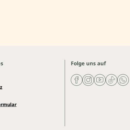
es
Folge uns auf
z
ormular