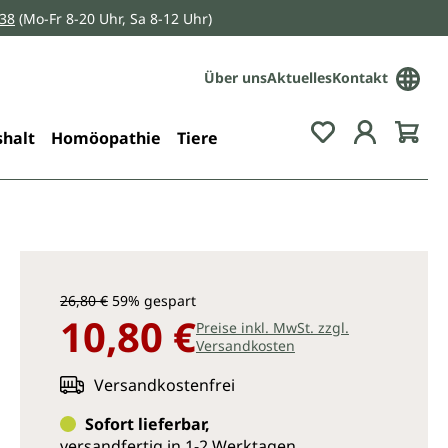
038
(Mo-Fr 8-20 Uhr, Sa 8-12 Uhr)
Über uns
Aktuelles
Kontakt
Du hast 0 Pro
halt
Homöopathie
Tiere
26,80 €
59% gespart
10,80 €
Preise inkl. MwSt. zzgl.
Versandkosten
Versandkostenfrei
Sofort lieferbar,
versandfertig in 1-2 Werktagen