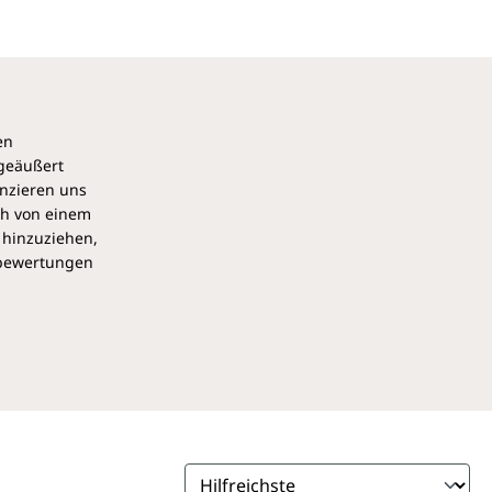
en
 geäußert
anzieren uns
ch von einem
 hinzuziehen,
pbewertungen