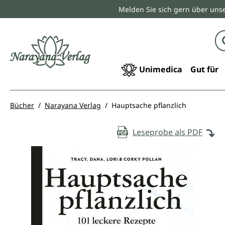
Melden Sie sich gern über unse
springen
Zur Hauptnavigation springen
Unimedica
Gut für
Bücher
Narayana Verlag
Hauptsache pflanzlich
Leseprobe als PDF
Bildergalerie überspringen