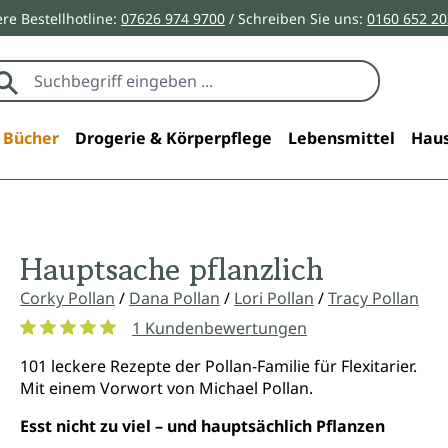
re Bestellhotline:
07626 974 9700
/ Schreiben Sie uns:
0160 652 2
Bücher
Drogerie & Körperpflege
Lebensmittel
Haus
Hauptsache pflanzlich
Corky Pollan
/
Dana Pollan
/
Lori Pollan
/
Tracy Pollan
1 Kundenbewertungen
Durchschnittliche Bewertung von 5 von 5 Sternen
101 leckere Rezepte der Pollan-Familie für Flexitarier.
Mit einem Vorwort von Michael Pollan.
Esst nicht zu viel – und hauptsächlich Pflanzen