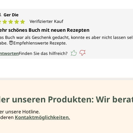
Ger Die
Verifizierter Kauf
urchschnittliche Bewertung von 5 von 5 Sternen
ehr schönes Buch mit neuen Rezepten
as Buch war als Geschenk gedacht, konnte es aber nicht lassen sel
abe. 😇Empfehlenswerte Rezepte.
ntworten
Finden Sie das hilfreich?
der unseren Produkten: Wir berat
er unsere Hotline.
anderen
Kontaktmöglichkeiten.