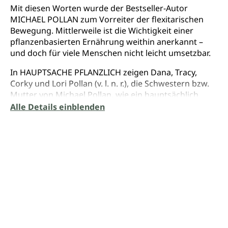
Mit diesen Worten wurde der Bestseller-Autor
MICHAEL POLLAN zum Vorreiter der flexitarischen
Bewegung. Mittlerweile ist die Wichtigkeit einer
pflanzenbasierten Ernährung weithin anerkannt –
und doch für viele Menschen nicht leicht umsetzbar.
In HAUPTSACHE PFLANZLICH zeigen Dana, Tracy,
Corky und Lori Pollan (v. l. n. r.), die Schwestern bzw.
Mutter von Michael Pollan, wie ein hauptsächlich
pflanzlicher Ernährungsstil die ganze Familie
Alle Details einblenden
überzeugt – und das mit vollem Erfolg: Innerhalb
kürzester Zeit wurde ihr Kochbuch zum USA Today
und New York Times Bestseller. Kein Wunder, denn
ihre Gerichte sind erfinderisch und überraschen mit
unerwarteten Möglichkeiten, wie auch überzeugte
Fleischesser Pflanzen ins Zentrum ihrer Ernährung
rücken können.
Die Autorinnen gehen dabei auf die
unterschiedlichsten Ernährungsbedürfnisse ein, sei
es vegetarisch, vegan, milchfrei oder glutenfrei. Ihre