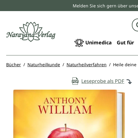
Melden Sie sich gern über unse
springen
Zur Hauptnavigation springen
Unimedica
Gut für
Bücher
Naturheilkunde
Naturheilverfahren
Heile deine
Leseprobe als PDF
Bildergalerie überspringen