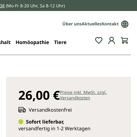
038
(Mo-Fr 8-20 Uhr, Sa 8-12 Uhr)
Über uns
Aktuelles
Kontakt
Du hast 0 Pro
halt
Homöopathie
Tiere
26,00 €
Preise inkl. MwSt. zzgl.
Versandkosten
Versandkostenfrei
Sofort lieferbar,
versandfertig in 1-2 Werktagen