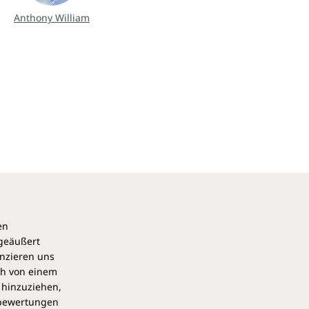
Anthony William
en
 geäußert
anzieren uns
ch von einem
 hinzuziehen,
pbewertungen