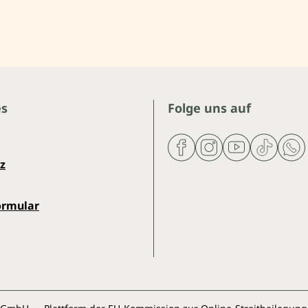
es
Folge uns auf
z
ormular