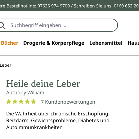
re Bestellhotline:
07626 974 9700
/ Schreiben Sie uns:
0160 652 2
Bücher
Drogerie & Körperpflege
Lebensmittel
Haus
 Leber
Heile deine Leber
Anthony William
7 Kundenbewertungen
Durchschnittliche Bewertung von 4.8 von 5 Sternen
Die Wahrheit über chronische Erschöpfung,
Reizdarm, Gewichtsprobleme, Diabetes und
Autoimmunkrankheiten