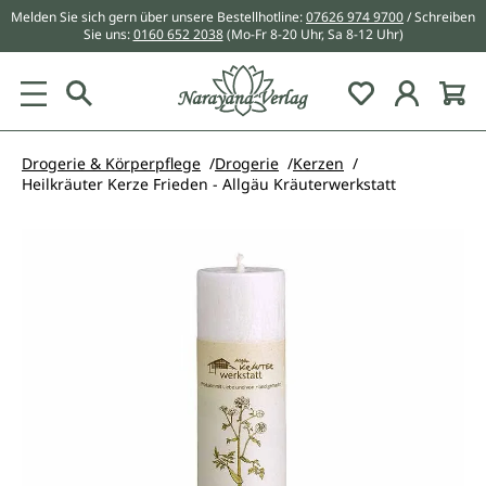
Melden Sie sich gern über unsere Bestellhotline:
07626 974 9700
/ Schreiben
alt springen
Sie uns:
0160 652 2038
(Mo-Fr 8-20 Uhr, Sa 8-12 Uhr)
Du hast 0 Pr
Drogerie & Körperpflege
Drogerie
Kerzen
Heilkräuter Kerze Frieden - Allgäu Kräuterwerkstatt
Bildergalerie überspringen