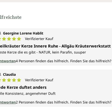
lfreichste
Georgine Lorene Hablit
Verifizierter Kauf
urchschnittliche Bewertung von 5 von 5 Sternen
eilkräuter Kerze Innere Ruhe - Allgäu Kräuterwerkstatt
este Kerze die es gibt - NATUR, kein Parafin, suuper
ntworten
4
Personen finden das hilfreich.
Finden Sie das hilfreich?
Claudia
Verifizierter Kauf
urchschnittliche Bewertung von 5 von 5 Sternen
ede Kerze duftet anders
olle Konsistenz, angenehmer Duft
ntworten
2
Personen finden das hilfreich.
Finden Sie das hilfreich?