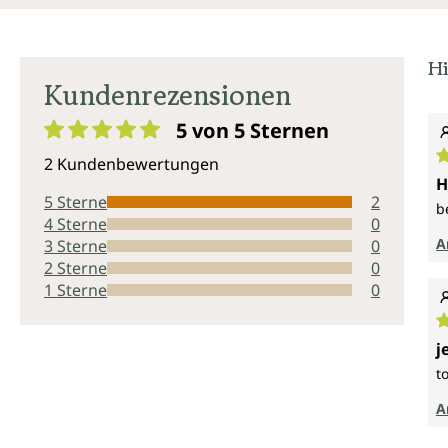
Hi
Kundenrezensionen
5 von 5
Sternen
Durchschnittliche Bewertung von 5 von 5 Sternen
2 Kundenbewertungen
D
H
5 Sterne
2
b
4 Sterne
0
A
3 Sterne
0
2 Sterne
0
1 Sterne
0
D
j
t
A