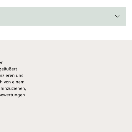
en
 geäußert
anzieren uns
ch von einem
 hinzuziehen,
pbewertungen