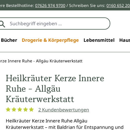
re Bestellhotline:
07626 974 9700
/ Schreiben Sie uns:
0160 652 2
Bücher
Drogerie & Körperpflege
Lebensmittel
Haus
erze Innere Ruhe - Allgäu Kräuterwerkstatt
Heilkräuter Kerze Innere
Ruhe - Allgäu
Kräuterwerkstatt
2 Kundenbewertungen
Durchschnittliche Bewertung von 5 von 5 Sternen
Heilkräuter Kerze Innere Ruhe Allgäu
Kräuterwerkstatt – mit Baldrian für Entspannung und