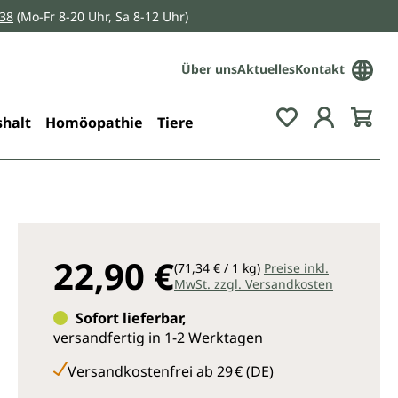
038
(Mo-Fr 8-20 Uhr, Sa 8-12 Uhr)
Über uns
Aktuelles
Kontakt
Du hast 0 Pro
halt
Homöopathie
Tiere
22,90 €
(71,34 € / 1 kg)
Preise inkl.
MwSt. zzgl. Versandkosten
Sofort lieferbar,
versandfertig in 1-2 Werktagen
Versandkostenfrei ab 29 € (DE)