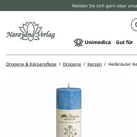
Melden Sie sich gern über unse
springen
Zur Hauptnavigation springen
Unimedica
Gut für
Drogerie & Körperpflege
Drogerie
Kerzen
Heilkräuter K
Bildergalerie überspringen