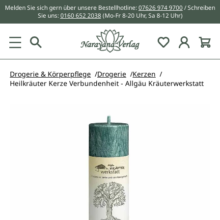
Melden Sie sich gern über unsere Bestellhotline:
07626 974 9700
/ Schreiben
alt springen
Sie uns:
0160 652 2038
(Mo-Fr 8-20 Uhr, Sa 8-12 Uhr)
Du hast 0 Pr
Drogerie & Körperpflege
Drogerie
Kerzen
Heilkräuter Kerze Verbundenheit - Allgäu Kräuterwerkstatt
Bildergalerie überspringen