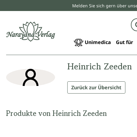
Melden Sie sich gern über unse
springen
Zur Hauptnavigation springen
Unimedica
Gut für
Heinrich Zeeden
Zurück zur Übersicht
Produkte von Heinrich Zeeden