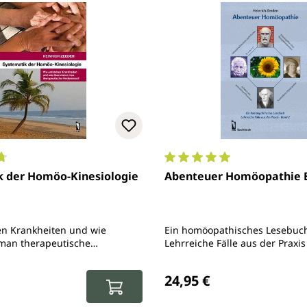
ttliche Bewertung von 4.8 von 5 Sternen
Durchschnittliche Bewertun
k der Homöo-Kinesiologie
Abenteuer Homöopathie 
en Krankheiten und wie
Ein homöopathisches Lesebuch
man therapeutische
Lehrreiche Fälle aus der Praxis
Preis:
Regulärer Preis:
24,95 €