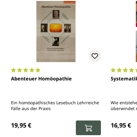
Durchschnittliche Bewertung von 5 von 5 Sternen
Durchschni
Abenteuer Homöopathie
Systemati
Ein homöopathisches Lesebuch Lehrreiche
Wie entsteh
Fälle aus der Praxis
überwindet 
Hindernisse
Regulärer Preis:
Regulärer 
19,95 €
16,95 €