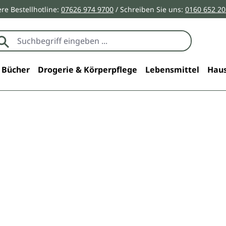
re Bestellhotline:
07626 974 9700
/ Schreiben Sie uns:
0160 652 2
Bücher
Drogerie & Körperpflege
Lebensmittel
Haus