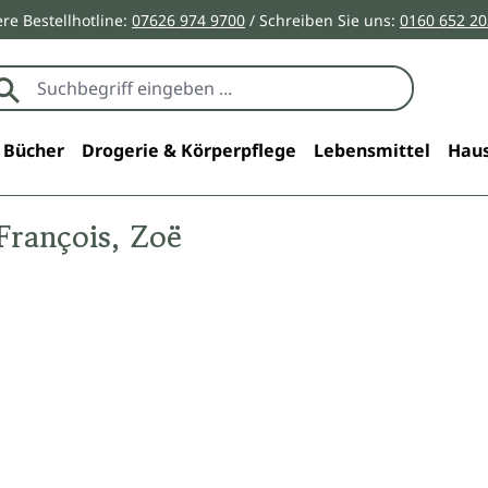
re Bestellhotline:
07626 974 9700
/ Schreiben Sie uns:
0160 652 2
Bücher
Drogerie & Körperpflege
Lebensmittel
Haus
 François, Zoë