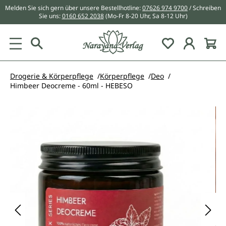
Melden Sie sich gern über unsere Bestellhotline:
07626 974 9700
/ Schreiben
alt springen
Sie uns:
0160 652 2038
(Mo-Fr 8-20 Uhr, Sa 8-12 Uhr)
Du hast 0 Pr
Drogerie & Körperpflege
Körperpflege
Deo
Himbeer Deocreme - 60ml - HEBESO
Bildergalerie überspringen