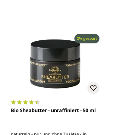
Rabatt
2% gespart
Durchschnittliche Bewertung von 4.4 von 5 Sternen
Bio Sheabutter - unraffiniert - 50 ml
naturrein - pur und ohne Zusätze - in