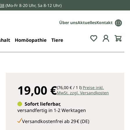
038
(Mo-Fr 8-20 Uhr, Sa 8-12 Uhr)
Über uns
Aktuelles
Kontakt
Du hast 0 Pro
halt
Homöopathie
Tiere
19,00 €
(76,00 € / 1 l)
Preise inkl.
MwSt. zzgl. Versandkosten
Sofort lieferbar,
versandfertig in 1-2 Werktagen
Versandkostenfrei ab 29 € (DE)