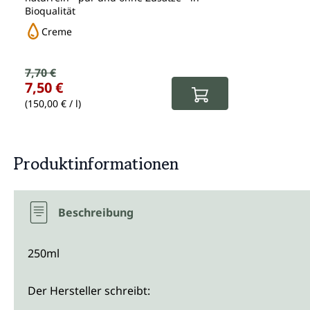
Bioqualität
Creme
Verkaufspreis:
7,70 €
Regulärer Preis:
7,50 €
(150,00 € / l)
Produktinformationen
Beschreibung
250ml
Der Hersteller schreibt: