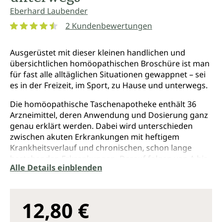
Eberhard Laubender
2 Kundenbewertungen
Durchschnittliche Bewertung von 4.5 von 5 Sternen
Ausgerüstet mit dieser kleinen handlichen und
übersichtlichen homöopathischen Broschüre ist man
für fast alle alltäglichen Situationen gewappnet – sei
es in der Freizeit, im Sport, zu Hause und unterwegs.
Die homöopathische Taschenapotheke enthält 36
Arzneimittel, deren Anwendung und Dosierung ganz
genau erklärt werden. Dabei wird unterschieden
zwischen akuten Erkrankungen mit heftigem
Krankheitsverlauf und chronischen, schon lange
bestehenden Erkrankungen. Darauf folgen von A bis
Alle Details einblenden
Z die einzelnen körperlichen und psychischen
Beschwerden und deren Behandlung – wie u. a.
Allergien, Angst, Augenverletzungen,
Durchfallerkrankungen, Entzündungen, Frakturen,
12,80 €
Grippaler Infekt, Harnwegsinfekte, Insektenstiche,