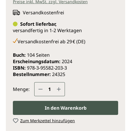
Kopfschmerzen, Muskelkrämpfe, Nervosität,
Preise inkl. MwSt. zzgl. Versandkosten
Reisekrankheit, Verrenkungen, Wundbehandlung
Versandkostenfrei
und Zeckenbisse.
Sofort lieferbar,
Diese Taschenapotheke zur homöopathischen
versandfertig in 1-2 Werktagen
Selbstbehandlung ist so konzipiert, dass selbst der
Anfänger die vorgestellten Beschwerden und
Versandkostenfrei ab 29 € (DE)
Krankheitsbilder effizient behandeln kann.
Es beweist einmal mehr, dass die Homöopathie zur
Buch:
104 Seiten
Selbstbehandlung von Alltagsbeschwerden
Erscheinungsdatum:
2024
wunderbar ist.
ISBN:
978-3-95582-203-3
Bestellnummer:
24325
Produkt Anzahl: Gib den gewünsc
Menge:
In den Warenkorb
Zum Merkzettel hinzufügen