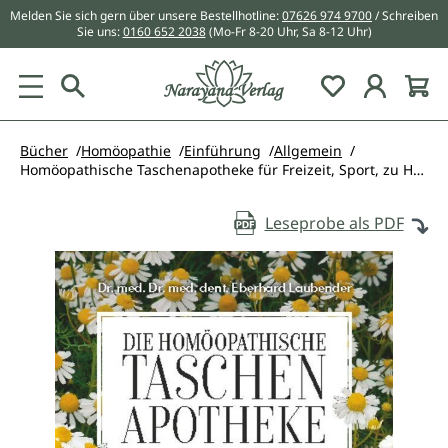
Melden Sie sich gern über unsere Bestellhotline:
07626 974 9700
/ Schreiben
alt springen
Sie uns:
0160 652 2038
(Mo-Fr 8-20 Uhr, Sa 8-12 Uhr)
Du hast 0 Pr
Bücher
Homöopathie
Einführung
Allgemein
Homöopathische Taschenapotheke für Freizeit, Sport, zu Hause und unterwegs
Leseprobe als PDF
Bildergalerie überspringen