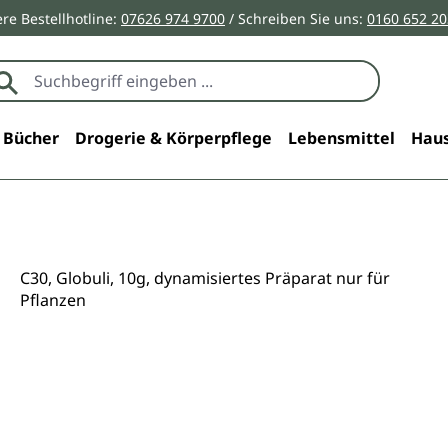
re Bestellhotline:
07626 974 9700
/ Schreiben Sie uns:
0160 652 2
Bücher
Drogerie & Körperpflege
Lebensmittel
Haus
C30, Globuli, 10g, dynamisiertes Präparat nur für
Pflanzen