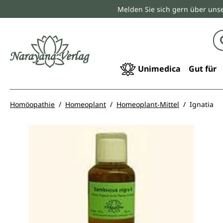
Melden Sie sich gern über unse
springen
Zur Hauptnavigation springen
Unimedica
Gut für
Homöopathie
Homeoplant
Homeoplant-Mittel
Ignatia
Bildergalerie überspringen