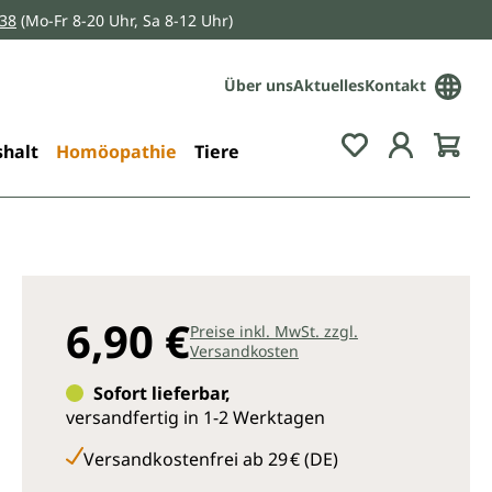
038
(Mo-Fr 8-20 Uhr, Sa 8-12 Uhr)
Über uns
Aktuelles
Kontakt
Du hast 0 Pro
halt
Homöopathie
Tiere
6,90 €
Preise inkl. MwSt. zzgl.
Versandkosten
Sofort lieferbar,
versandfertig in 1-2 Werktagen
Versandkostenfrei ab 29 € (DE)