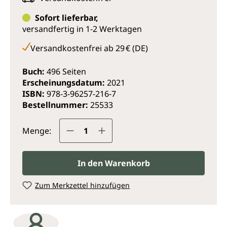
sich nur als komplexes Zusammenspiel von
Sofort lieferbar,
persönlicher Geschichte, emotionaler Entwicklung
versandfertig in 1-2 Werktagen
und neurochemischen Prozessen verstehen.
Versandkostenfrei ab 29 € (DE)
Auf seine fesselnde Art verwebt Maté die aktuellsten
Erkenntnisse der Neurowissenschaften und
Buch:
496 Seiten
umfangreiche Sozialstudien mit authentischen
Erscheinungsdatum:
2021
Patientengeschichten und gesellschaftlichen
ISBN:
978-3-96257-216-7
Debatten. Dabei bezieht er klare Positionen,
Bestellnummer:
25533
beispielsweise zur Legalisierung von Drogen und zur
Entkriminalisierung von Süchtigen.
Produkt Anzahl: Gib den gewünsc
Menge:
Mit Maté lernen wir, dass der erste Schritt zur Heilung
in einfühlsamer Selbsterkenntnis liegt. Seine
hungrigen Geister werden unseren Blick auf uns
In den Warenkorb
selbst, auf unsere Mitmenschen und auf die Welt für
immer verändern.
Zum Merkzettel hinzufügen
„Ein bewegender, kontroverser und vielschichtiger Blick
auf die Hintergründe von Suchtverhalten. Im Reich der
hungrigen Geister liest sich nicht nur als lebhafte Analyse