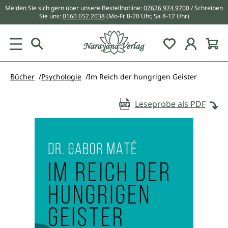
Melden Sie sich gern über unsere Bestellhotline:
07626 974 9700
/ Schreiben
alt springen
Sie uns:
0160 652 2038
(Mo-Fr 8-20 Uhr, Sa 8-12 Uhr)
Du hast 0 Pr
Bücher
Psychologie
Im Reich der hungrigen Geister
Leseprobe als PDF
Bildergalerie überspringen