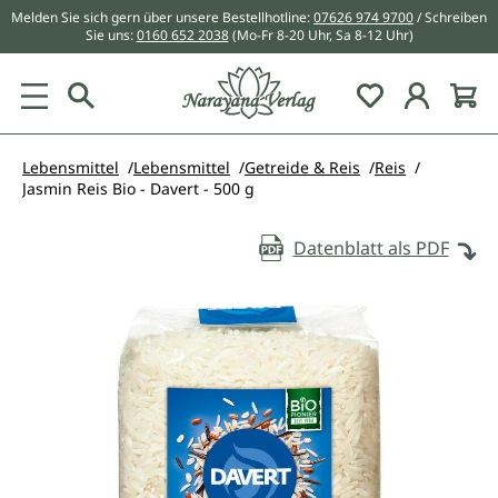
Melden Sie sich gern über unsere Bestellhotline:
07626 974 9700
/ Schreiben
alt springen
Sie uns:
0160 652 2038
(Mo-Fr 8-20 Uhr, Sa 8-12 Uhr)
Du hast 0 Pr
Lebensmittel
Lebensmittel
Getreide & Reis
Reis
Jasmin Reis Bio - Davert - 500 g
Datenblatt als PDF
Bildergalerie überspringen