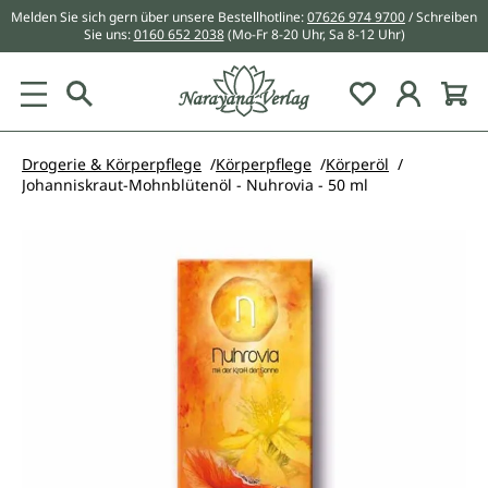
Melden Sie sich gern über unsere Bestellhotline:
07626 974 9700
/ Schreiben
alt springen
Sie uns:
0160 652 2038
(Mo-Fr 8-20 Uhr, Sa 8-12 Uhr)
Du hast 0 Pr
Drogerie & Körperpflege
Körperpflege
Körperöl
Johanniskraut-Mohnblütenöl - Nuhrovia - 50 ml
Bildergalerie überspringen