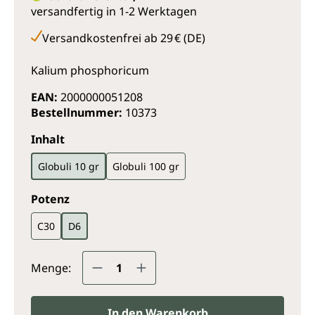
versandfertig in 1-2 Werktagen
Versandkostenfrei ab 29 € (DE)
Kalium phosphoricum
EAN:
2000000051208
Bestellnummer:
10373
auswählen
Inhalt
Globuli 10 gr
Globuli 100 gr
auswählen
Potenz
C30
D6
Produkt Anzahl: Gib den gewünsc
Menge:
In den Warenkorb