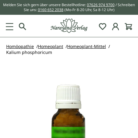
Melden Sie sich gern über unsere Bestellhotline:
07626 974 9700
/ Schreiben
alt springen
Sie uns:
0160 652 2038
(Mo-Fr 8-20 Uhr, Sa 8-12 Uhr)
Du hast 0 Pr
Homöopathie
Homeoplant
Homeoplant-Mittel
Kalium phosphoricum
Bildergalerie überspringen