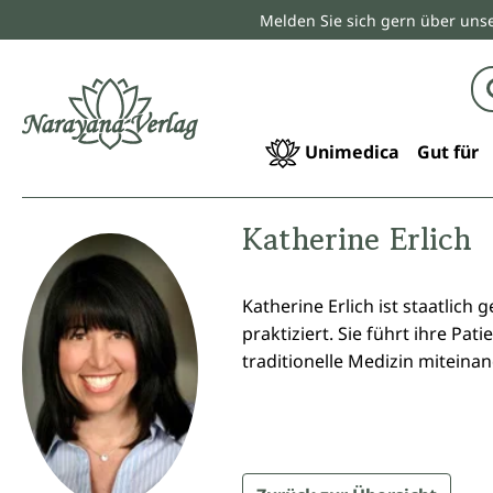
Melden Sie sich gern über unse
springen
Zur Hauptnavigation springen
Unimedica
Gut für
Katherine Erlich
Katherine Erlich ist staatlic
praktiziert. Sie führt ihre Pa
traditionelle Medizin miteinan