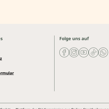
es
Folge uns auf
z
ormular