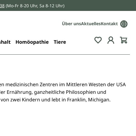
038
(Mo-Fr 8-20 Uhr, Sa 8-12 Uhr)
Über uns
Aktuelles
Kontakt
Du hast 0 Pro
halt
Homöopathie
Tiere
ichen medizinischen Zentren im Mittleren Westen der USA
, der Ernährung, ganzheitliche Philosophien und
 von zwei Kindern und lebt in Franklin, Michigan.