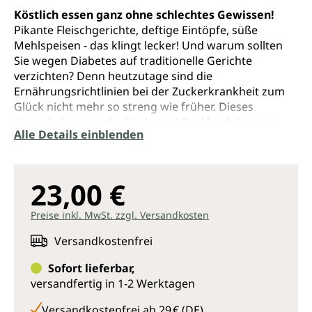
Köstlich essen ganz ohne schlechtes Gewissen!
Pikante Fleischgerichte, deftige Eintöpfe, süße
Mehlspeisen - das klingt lecker! Und warum sollten
Sie wegen Diabetes auf traditionelle Gerichte
verzichten? Denn heutzutage sind die
Ernährungsrichtlinien bei der Zuckerkrankheit zum
Glück nicht mehr so streng wie früher. Dieses
abwechslungsreiche Koch- und Backbuch beweist
Alle Details einblenden
Ihnen, dass sich Genuss und Gesundheit nicht
widersprechen.
300 leckere Rezepte: Vielfalt und Abwechslung
23,00 €
vom Frühstück bis zum Abendessen.
Küchenpraxis: Gewusst wie - mit ein paar
Preise inkl. MwSt. zzgl. Versandkosten
einfachen Tricks werden Ihre Lieblingsgerichte
richtig gesund.
Versandkostenfrei
Kompaktwissen Diabetes: Welche Medikamente
Sofort lieferbar,
und Therapien helfen? Wie nehmen Sie mühelos
versandfertig in 1-2 Werktagen
ein paar Kilos ab? Profitieren Sie vom
Expertenwissen der beiden mit Diabetes
Versandkostenfrei ab 29 € (DE)