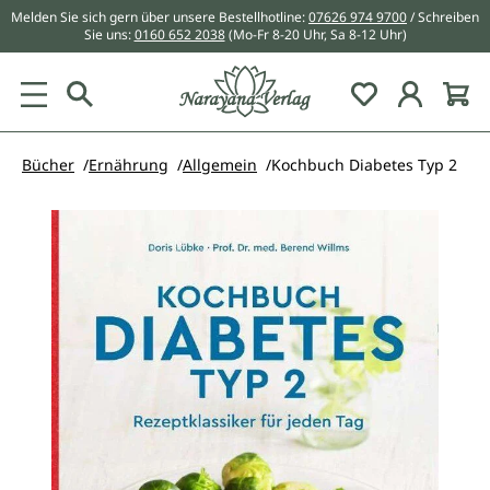
Melden Sie sich gern über unsere Bestellhotline:
07626 974 9700
/ Schreiben
alt springen
Sie uns:
0160 652 2038
(Mo-Fr 8-20 Uhr, Sa 8-12 Uhr)
Du hast 0 Pr
Bücher
Ernährung
Allgemein
Kochbuch Diabetes Typ 2
Bildergalerie überspringen