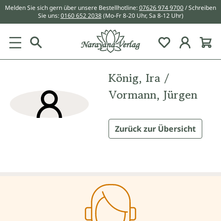
Melden Sie sich gern über unsere Bestellhotline:
07626 974 9700
/ Schreiben
alt springen
Sie uns:
0160 652 2038
(Mo-Fr 8-20 Uhr, Sa 8-12 Uhr)
Du hast 0 Pr
König, Ira /
Vormann, Jürgen
Zurück zur Übersicht