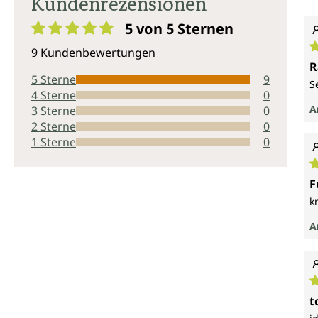
Kundenrezensionen
5 von 5
Sternen
Durchschnittliche Bewertung von 5 von 5 Sternen
9 Kundenbewertungen
D
R
5 Sterne
9
S
4 Sterne
0
A
3 Sterne
0
2 Sterne
0
1 Sterne
0
D
F
k
A
D
t