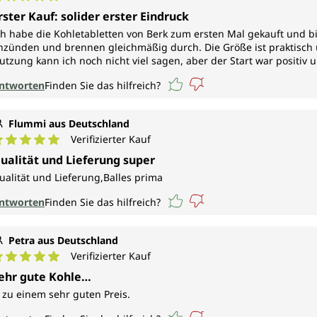
urchschnittliche Bewertung von 5 von 5 Sternen
rster Kauf: solider erster Eindruck
ch habe die Kohletabletten von Berk zum ersten Mal gekauft und bis
nzünden und brennen gleichmäßig durch. Die Größe ist praktisch 
utzung kann ich noch nicht viel sagen, aber der Start war positiv 
ntworten
Finden Sie das hilfreich?
Flummi aus Deutschland
Verifizierter Kauf
urchschnittliche Bewertung von 5 von 5 Sternen
ualität und Lieferung super
ualität und Lieferung,Balles prima
ntworten
Finden Sie das hilfreich?
Petra aus Deutschland
Verifizierter Kauf
urchschnittliche Bewertung von 5 von 5 Sternen
ehr gute Kohle…
 zu einem sehr guten Preis.