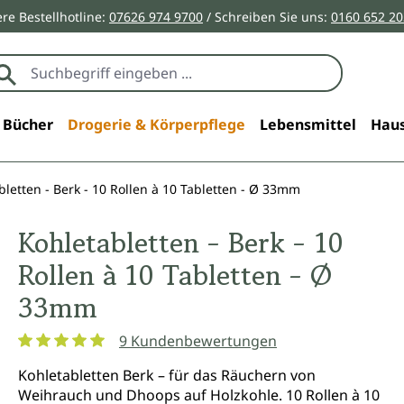
re Bestellhotline:
07626 974 9700
/ Schreiben Sie uns:
0160 652 2
Bücher
Drogerie & Körperpflege
Lebensmittel
Haus
bletten - Berk - 10 Rollen à 10 Tabletten - Ø 33mm
Kohletabletten - Berk - 10
Rollen à 10 Tabletten - Ø
33mm
9 Kundenbewertungen
Durchschnittliche Bewertung von 5 von 5 Sternen
Kohletabletten Berk – für das Räuchern von
Weihrauch und Dhoops auf Holzkohle. 10 Rollen à 10