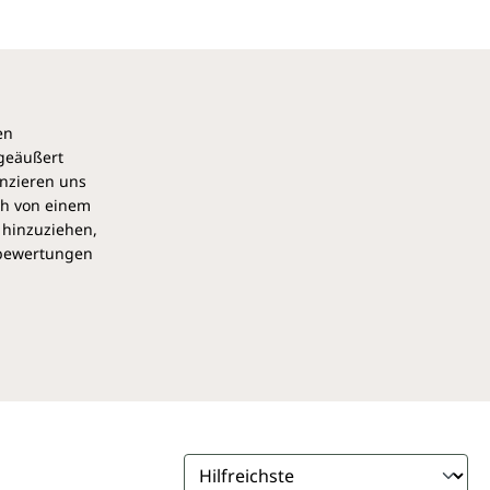
en
 geäußert
anzieren uns
ch von einem
 hinzuziehen,
pbewertungen