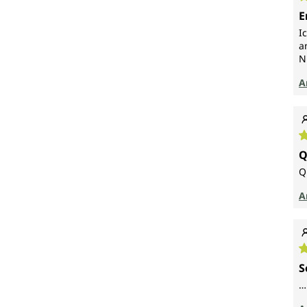
D
E
I
a
N
A
D
Q
Q
A
D
S
…