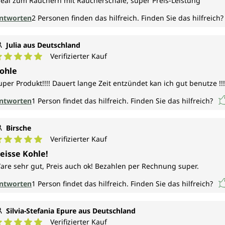
deal zum Räuchern mit Räucherschale, super Preis-Leistung
ntworten
2
Personen finden das hilfreich.
Finden Sie das hilfreich?
Julia aus Deutschland
Verifizierter Kauf
urchschnittliche Bewertung von 5 von 5 Sternen
ohle
uper Produkt!!!! Dauert lange Zeit entzündet kan ich gut benutze !!!
ntworten
1
Person findet das hilfreich.
Finden Sie das hilfreich?
Birsche
Verifizierter Kauf
urchschnittliche Bewertung von 5 von 5 Sternen
eisse Kohle!
are sehr gut, Preis auch ok! Bezahlen per Rechnung super.
ntworten
1
Person findet das hilfreich.
Finden Sie das hilfreich?
Silvia-Stefania Epure aus Deutschland
Verifizierter Kauf