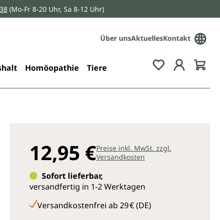
038
(Mo-Fr 8-20 Uhr, Sa 8-12 Uhr)
Über uns
Aktuelles
Kontakt
Du hast 0 Pro
halt
Homöopathie
Tiere
12,95 €
Preise inkl. MwSt. zzgl.
Versandkosten
Sofort lieferbar,
versandfertig in 1-2 Werktagen
Versandkostenfrei ab 29 € (DE)