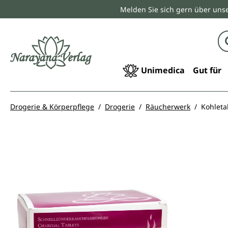
Melden Sie sich gern über unse
springen
Zur Hauptnavigation springen
Unimedica
Gut für
Drogerie & Körperpflege
Drogerie
Räucherwerk
Kohleta
Bildergalerie überspringen