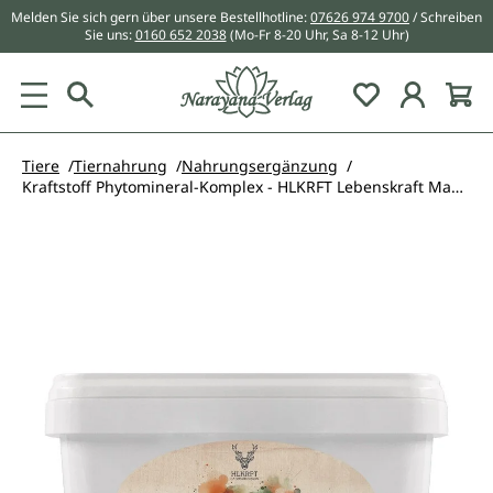
Melden Sie sich gern über unsere Bestellhotline:
07626 974 9700
/ Schreiben
alt springen
Sie uns:
0160 652 2038
(Mo-Fr 8-20 Uhr, Sa 8-12 Uhr)
Du hast 0 Pr
Tiere
Tiernahrung
Nahrungsergänzung
Kraftstoff Phytomineral-Komplex - HLKRFT Lebenskraft Manufaktur - 1,2 kg
Bildergalerie überspringen