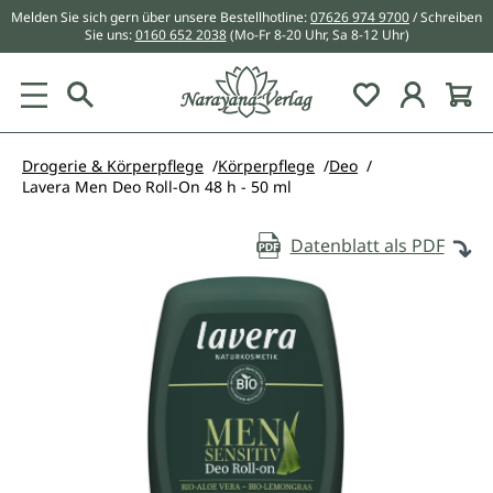
Melden Sie sich gern über unsere Bestellhotline:
07626 974 9700
/ Schreiben
alt springen
Sie uns:
0160 652 2038
(Mo-Fr 8-20 Uhr, Sa 8-12 Uhr)
Du hast 0 Pr
Drogerie & Körperpflege
Körperpflege
Deo
Lavera Men Deo Roll-On 48 h - 50 ml
Datenblatt als PDF
Bildergalerie überspringen