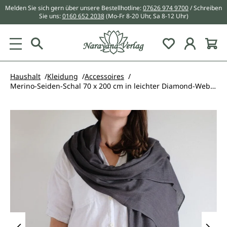
Melden Sie sich gern über unsere Bestellhotline:
07626 974 9700
/ Schreiben
alt springen
Sie uns:
0160 652 2038
(Mo-Fr 8-20 Uhr, Sa 8-12 Uhr)
Du hast 0 Pr
Haushalt
Kleidung
Accessoires
Merino-Seiden-Schal 70 x 200 cm in leichter Diamond-Webart
Bildergalerie überspringen