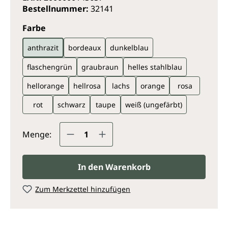
Bestellnummer:
32141
auswählen
Farbe
anthrazit
bordeaux
dunkelblau
flaschengrün
graubraun
helles stahlblau
hellorange
hellrosa
lachs
orange
rosa
rot
schwarz
taupe
weiß (ungefärbt)
Produkt Anzahl: Gib den gewünsc
Menge:
In den Warenkorb
Zum Merkzettel hinzufügen