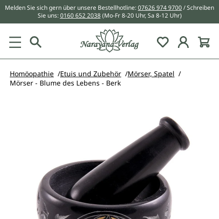
Melden Sie sich gern über unsere Bestellhotline:
07626 974 9700
/ Schreiben
alt springen
Sie uns:
0160 652 2038
(Mo-Fr 8-20 Uhr, Sa 8-12 Uhr)
Du hast 0 Pr
Homöopathie
Etuis und Zubehör
Mörser, Spatel
Mörser - Blume des Lebens - Berk
Bildergalerie überspringen