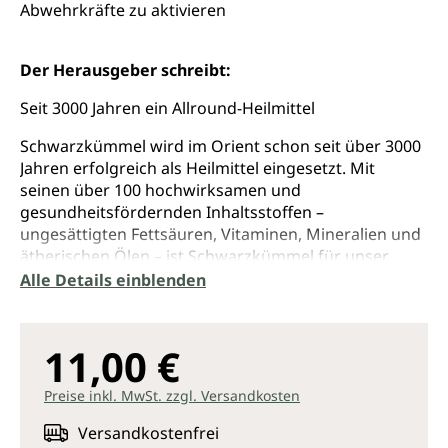
Abwehrkräfte zu aktivieren
Der Herausgeber schreibt:
Seit 3000 Jahren ein Allround-Heilmittel
Schwarzkümmel wird im Orient schon seit über 3000
Jahren erfolgreich als Heilmittel eingesetzt. Mit
seinen über 100 hochwirksamen und
gesundheitsfördernden Inhaltsstoffen –
ungesättigten Fettsäuren, Vitaminen, Mineralien und
ätherischen Ölen – ist Schwarzkümmel für unser
Immunsystem fast unentbehrlich. Er hilft bei vielen
Alle Details einblenden
Krankheiten wie Erkältung, Müdigkeit und Allergien,
aber auch bei Magen-Darm-Beschwerden,
Pilzerkrankungen, Hautausschlägen u. v. m. Er
11,00 €
unterstützt die Selbstheilungskräfte bei Diabetes und
Krebs und hilft bei der Gewichtsreduzierung.
Preise inkl. MwSt. zzgl. Versandkosten
Schwarzkümmel wird als Nahrungsergänzungsmittel
in Form von Kapseln, flüssigem Öl oder als Gewürz
Versandkostenfrei