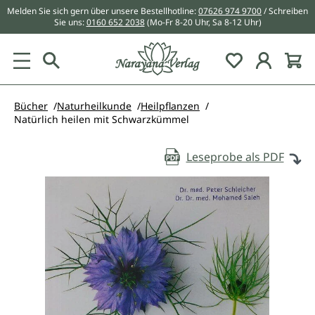
Melden Sie sich gern über unsere Bestellhotline:
07626 974 9700
/ Schreiben
alt springen
Sie uns:
0160 652 2038
(Mo-Fr 8-20 Uhr, Sa 8-12 Uhr)
Du hast 0 Pr
Bücher
Naturheilkunde
Heilpflanzen
Natürlich heilen mit Schwarzkümmel
Leseprobe als PDF
Bildergalerie überspringen