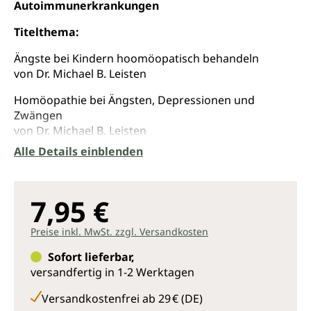
Autoimmunerkrankungen
Titelthema:
Ängste bei Kindern hoomöopatisch behandeln
von Dr. Michael B. Leisten
Homöopathie bei Ängsten, Depressionen und
Zwängen
von Dr. Michael B. Leisten
Alle Details einblenden
Angsterkrankungen mit REVT behandeln
von Dr. theol. Jürgen Kiechle
Die homöopathische Behandlung von AD(H)S und
7,95 €
Entwicklungsstörungen bei Kindern
von Dr. Michael B. Leisten
Preise inkl. MwSt. zzgl. Versandkosten
Angst in der homöopathischen Praxis
Sofort lieferbar,
von Prof. Dr. Ulrich Bartmann
versandfertig in 1-2 Werktagen
und weitere..
Versandkostenfrei ab 29 € (DE)