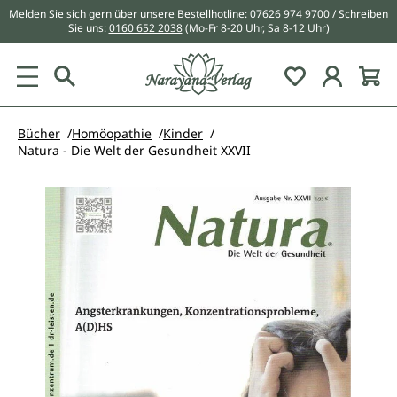
Melden Sie sich gern über unsere Bestellhotline:
07626 974 9700
/ Schreiben
alt springen
Sie uns:
0160 652 2038
(Mo-Fr 8-20 Uhr, Sa 8-12 Uhr)
Du hast 0 Pr
Bücher
Homöopathie
Kinder
Natura - Die Welt der Gesundheit XXVII
Bildergalerie überspringen