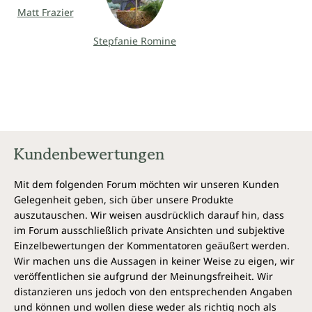
Lebensmitteln vor Krankheiten schützen wollen.“
Matt Frazier
– Dr. Michael Greger
Bestseller-Autor von HOW NOT TO DIE
Stepfanie Romine
„...Eine tolle Rezeptsammlung mit 150 vollwertigen,
veganen Gerichten, die durch eine einfache und meistens
auch schnelle Zubereitung besticht. Die
abwechslungsreichen Rezepten lassen nicht nur alle
Sportler-Herzen für die rein pflanzliche Lebensweise höher
Kundenbewertungen
schlagen!"
Rezension auf homemadecharms.wordpress.com, Juli
2018
Mit dem folgenden Forum möchten wir unseren Kunden
Gelegenheit geben, sich über unsere Produkte
auszutauschen. Wir weisen ausdrücklich darauf hin, dass
im Forum ausschließlich private Ansichten und subjektive
Einzelbewertungen der Kommentatoren geäußert werden.
Wir machen uns die Aussagen in keiner Weise zu eigen, wir
veröffentlichen sie aufgrund der Meinungsfreiheit. Wir
distanzieren uns jedoch von den entsprechenden Angaben
und können und wollen diese weder als richtig noch als