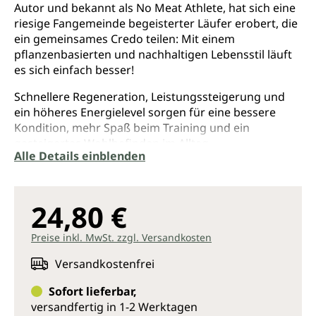
Autor und bekannt als No Meat Athlete, hat sich eine
riesige Fangemeinde begeisterter Läufer erobert, die
ein gemeinsames Credo teilen: Mit einem
pflanzenbasierten und nachhaltigen Lebensstil läuft
es sich einfach besser!
Schnellere Regeneration, Leistungssteigerung und
ein höheres Energielevel sorgen für eine bessere
Kondition, mehr Spaß beim Training und ein
gesteigertes Wohlbefinden im Alltag.
Alle Details einblenden
In seinem lang erwarteten Kochbuch präsentiert
Frazier 150 vollwertige und vegane Rezepte, die das
No Meat Athlete-Konzept praktisch umsetzen und
24,80 €
sich schnell und einfach zubereiten lassen. Der
erfahrene Sportler hat die besten Gerichte
Preise inkl. MwSt. zzgl. Versandkosten
zusammengetragen, die zuverlässig und direkt
Energie liefern, ohne den Körper zu belasten:
Versandkostenfrei
• Energiereiche und bekömmliche Frühstücksideen
Sofort lieferbar,
wie Bananen-Pfannkuchen mit Mandelmus oder
versandfertig in 1-2 Werktagen